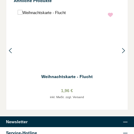
Produktgalerie überspringen
Ähnliche Produkte
Weihnachtskarte - Flucht
1,96 €
inkl. MwSt. zzgl. Versand
Newsletter
Service-Hotline