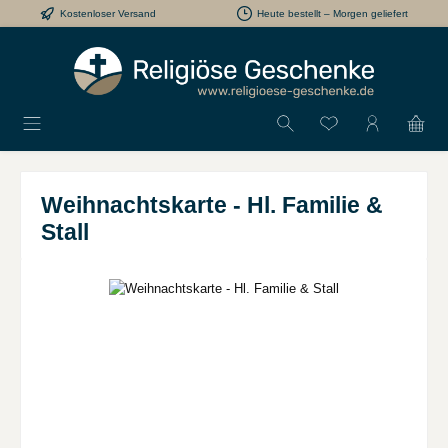
Kostenloser Versand
Heute bestellt – Morgen geliefert
Zum Hauptinhalt springen
Du hast 0 Produkt
Weihnachtskarte - Hl. Familie &
Stall
Bildergalerie überspringen