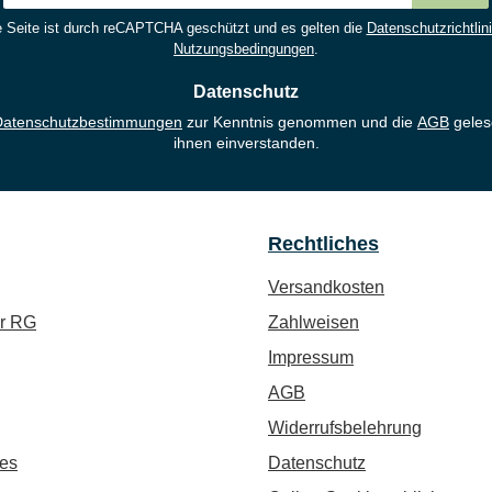
Adresse
 Seite ist durch reCAPTCHA geschützt und es gelten die
Datenschutzrichtlin
*
Nutzungsbedingungen
.
Datenschutz
Datenschutzbestimmungen
zur Kenntnis genommen und die
AGB
geles
ihnen einverstanden.
Rechtliches
Versandkosten
ür RG
Zahlweisen
Impressum
AGB
Widerrufsbelehrung
es
Datenschutz