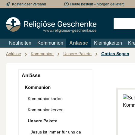
Kostenloser Versand
Heute bestellt – Morgen geliefert
m Hauptinhalt springen
Zur Suche springen
Zur Hauptnavigation springen
Neuheiten
Kommunion
Anlässe
Kleinigkeiten
Kre
Anlässe
Kommunion
Unsere Pakete
Gottes Segen
Anlässe
Kommunion
Kommunionkarten
Kommunionkerzen
Unsere Pakete
Jesus ist immer für uns da