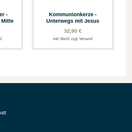
r -
Kommunionkerze -
 Mitte
Unterwegs mit Jesus
32,90 €
nd
inkl. MwSt. zzgl. Versand
att