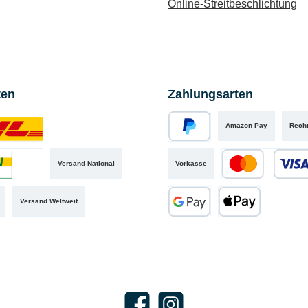
Online-Streitbeschlichtung
ten
Zahlungsarten
Amazon Pay
Rech
iertes Bild 1
PayPal
Versand National
Vorkasse
iertes Bild 2
Kredit- oder Debit
Versand Weltweit
Google Pay
Apple Pay