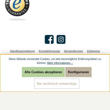
Facebook
Instagram
Händleranmeldung
Kontaktformular
Versandkosten
Zahlweise
Diese Website verwendet Cookies, um eine bestmögliche Erfahrung bieten zu
Alle Preise inkl. gesetzl. Mehrwertsteuer zzgl.
Versandkosten
und ggf.
können.
Mehr Informationen ...
Nachnahmegebühren, wenn nicht anders angegeben.
© 2026 Religioese Geschenke: christliche Geschenke günstig online kaufen - Alle
Rechte vorbehalten.
Alle Cookies akzeptieren
Konfigurieren
Nur technisch notwendige