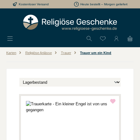
Kostenloser Versand
Heute bestellt – Morgen geliefert
Zum Hauptinhalt springen
Du hast 0 Produkt
Karten
Religiöse Anlässe
Trauer
Trauer um ein Kind