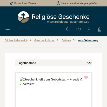
Kostenloser Versand
Heute bestellt – Morgen geliefert
Zum Hauptinhalt springen
Du hast 0 Produkt
Bücher & Gotteslob
Geschenkbücher
Anlässe
zum Geburtstag