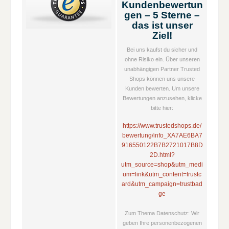
Kundenbewertun
gen – 5 Sterne –
das ist unser
Ziel!
Bei uns kaufst du sicher und
ohne Risiko ein. Über unseren
unabhängigen Partner Trusted
Shops können uns unsere
Kunden bewerten. Um unsere
Bewertungen anzusehen, klicke
bitte hier:
https://www.trustedshops.de/
bewertung/info_XA7AE6BA7
916550122B7B2721017B8D
2D.html?
utm_source=shop&utm_medi
um=link&utm_content=trustc
ard&utm_campaign=trustbad
ge
Zum Thema Datenschutz: Wir
geben Ihre personenbezogenen