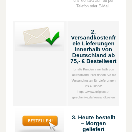
uns Kontakt auf, ob per
Telefon oder E-Mail.
2.
Versandkostenfr
eie Lieferungen
innerhalb von
Deutschland ab
75,- € Bestellwert
für alle Kunden innerhalb von
Deutschland. Hier finden Sie die
Versandkosten für Lieferungen
ins Ausland:
https://www.religioese-
geschenke.de/versandkosten
3. Heute bestellt
– Morgen
geliefert