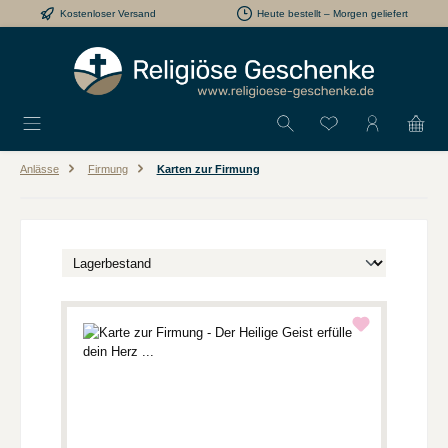
Kostenloser Versand
Heute bestellt – Morgen geliefert
Zum Hauptinhalt springen
Du hast 0 Produkt
Anlässe
Firmung
Karten zur Firmung