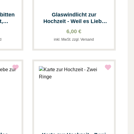
rbitten
Glaswindlicht zur
t,
Hochzeit - Weil es Liebe
äbnis
ist...
6,00 €
nd
inkl. MwSt. zzgl. Versand