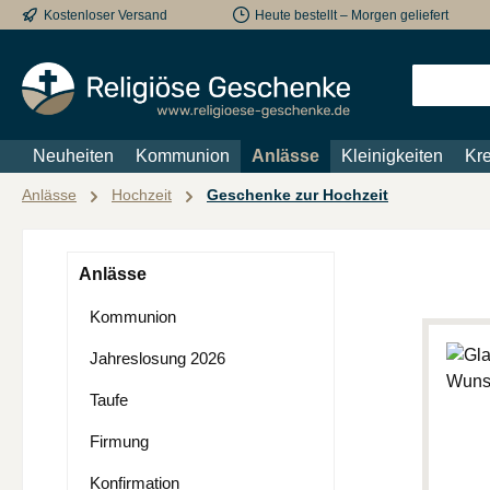
Kostenloser Versand
Heute bestellt – Morgen geliefert
m Hauptinhalt springen
Zur Suche springen
Zur Hauptnavigation springen
Neuheiten
Kommunion
Anlässe
Kleinigkeiten
Kre
Anlässe
Hochzeit
Geschenke zur Hochzeit
Anlässe
Kommunion
Jahreslosung 2026
Taufe
Firmung
Konfirmation