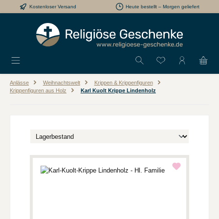
Kostenloser Versand
Heute bestellt – Morgen geliefert
Zum Hauptinhalt springen
Du hast 0 Produkt
Anlässe
Weihnachtswelt
Krippen & Krippenfiguren
Krippenfiguren aus Holz
Karl Kuolt Krippe Lindenholz