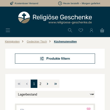
Kostenloser Versand
Heute bestellt – Morgen geliefert
Zum Hauptinhalt springen
Du hast 0 Produkt
Kleinigkeiten
Gedeckter Tisch
Küchenutensilien
Produkte filtern
Seite
Seite
1
2