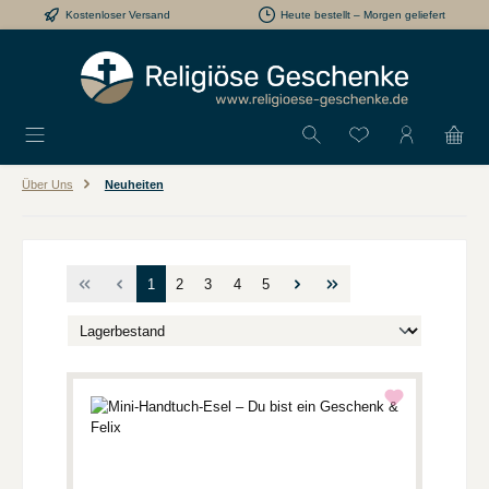
Kostenloser Versand
Heute bestellt – Morgen geliefert
Zum Hauptinhalt springen
Du hast 0 Produkt
Über Uns
Neuheiten
Seite
Seite
Seite
Seite
Seite
1
2
3
4
5