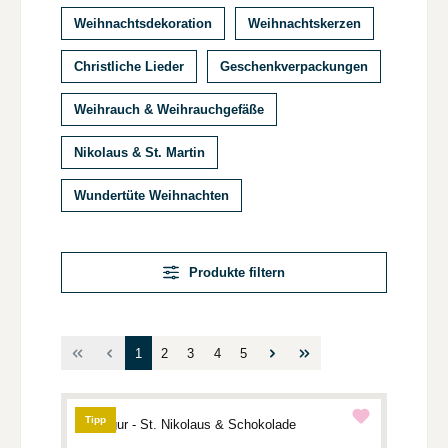
Weihnachtsdekoration
Weihnachtskerzen
Christliche Lieder
Geschenkverpackungen
Weihrauch & Weihrauchgefäße
Nikolaus & St. Martin
Wundertüte Weihnachten
Produkte filtern
Seite
Seite
Seite
Seite
Seite
1
2
3
4
5
Tipp