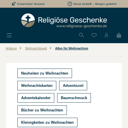
Kostenloser Versand
Heute bestellt – Morgen geliefert
Zum Hauptinhalt springen
Du hast 0 Produkt
Anlässe
Weihnachtswelt
Alles für Weihnachten
Neuheiten zu Weihnachten
Weihnachtskarten
Adventszeit
Adventskalender
Baumschmuck
Bücher zu Weihnachten
Kleinigkeiten zu Weihnachten