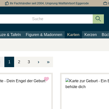
Ihr Fachhändler seit 2004, Ursprung Wallfahrtsort Eggerode
uze & Tafeln
Figuren & Madonnen
Karten
Kerzen
Büc
Seite
Seite
Seite
1
2
3