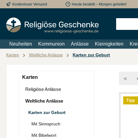
Kostenloser Versand
Heute bestellt – Morgen geliefert
m Hauptinhalt springen
Zur Suche springen
Zur Hauptnavigation springen
Neuheiten
Kommunion
Anlässe
Kleinigkeiten
Kre
Karten
Weltliche Anlässe
Karten zur Geburt
Karten
Religiöse Anlässe
Tipp
Weltliche Anlässe
Karten zur Geburt
Mit Sinnspruch
Mit Bibelwort