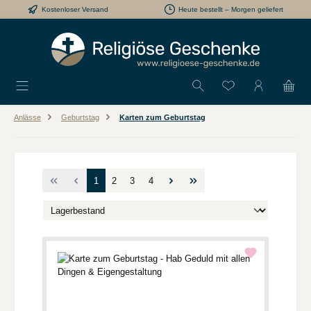
Kostenloser Versand
Heute bestellt – Morgen geliefert
Zum Hauptinhalt springen
Du hast 0 Produkt
Anlässe
Geburtstag
Karten zum Geburtstag
Seite
Seite
Seite
Seite
1
2
3
4