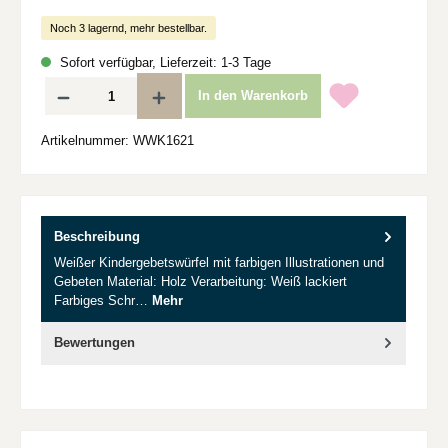
Noch 3 lagernd, mehr bestellbar.
Sofort verfügbar, Lieferzeit: 1-3 Tage
Produkt Anzahl: Gib den gewünschten Wert ein oder benutze die Schaltflächen um d
In den Warenkorb
Artikelnummer:
WWK1621
Beschreibung
Weißer Kindergebetswürfel mit farbigen Illustrationen und
Gebeten Material: Holz Verarbeitung: Weiß lackiert
Farbiges Schr…
Mehr
Bewertungen