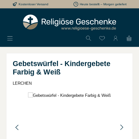
Kostenloser Versand
Heute bestellt – Morgen geliefert
Zum Hauptinhalt springen
Du hast 0 Produkt
Gebetswürfel - Kindergebete
Farbig & Weiß
LERCHEN
Bildergalerie überspringen