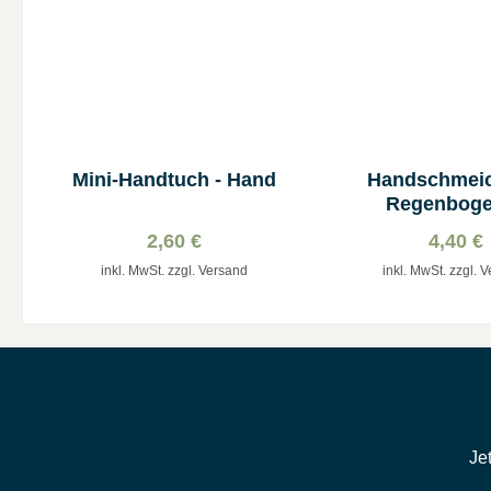
Mini-Handtuch - Hand
Handschmeic
Regenboge
Aquarel
2,60 €
4,40 €
inkl. MwSt. zzgl. Versand
inkl. MwSt. zzgl. 
Je