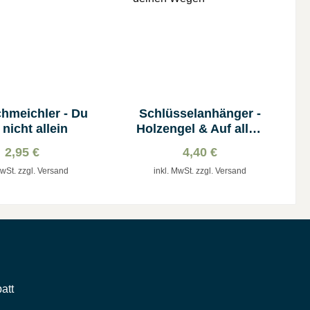
hmeichler - Du
Schlüsselanhänger -
 nicht allein
Holzengel & Auf allen
deinen Wegen
2,95 €
4,40 €
MwSt. zzgl. Versand
inkl. MwSt. zzgl. Versand
att