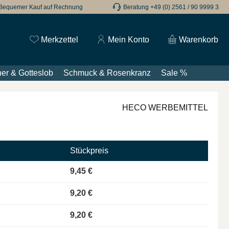
Bequemer Kauf auf Rechnung
Beratung +49 (0) 2561 / 90 9999 3
Du hast 0 Produkte auf dem Merkzettel
Merkzettel
Mein Konto
Warenkorb
er & Gotteslob
Schmuck & Rosenkranz
Sale %
HECO WERBEMITTEL
Stückpreis
9,45 €
9,20 €
9,20 €