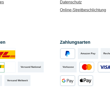
es
Datenschutz
Online-Streitbeschlichtung
ten
Zahlungsarten
Amazon Pay
Rech
iertes Bild 1
PayPal
Versand National
Vorkasse
iertes Bild 2
Kredit- oder Debit
Versand Weltweit
Google Pay
Apple Pay