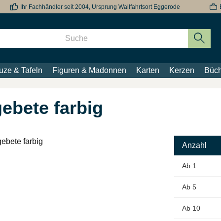
Ihr Fachhändler seit 2004, Ursprung Wallfahrtsort Eggerode
uze & Tafeln
Figuren & Madonnen
Karten
Kerzen
Büch
ebete farbig
Anzahl
Ab
1
Ab
5
Ab
10