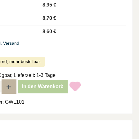
8,95 €
8,70 €
8,60 €
l. Versand
rnd, mehr bestellbar.
ügbar, Lieferzeit: 1-3 Tage
l: Gib den gewünschten Wert ein oder benutze die Schaltflächen um di
In den Warenkorb
r:
GWL101