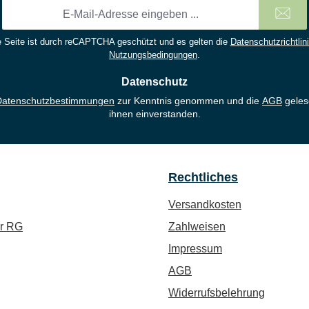
E-
Mail-
Adresse
 Seite ist durch reCAPTCHA geschützt und es gelten die
Datenschutzrichtlin
*
Nutzungsbedingungen
.
Datenschutz
Datenschutzbestimmungen
zur Kenntnis genommen und die
AGB
geles
ihnen einverstanden.
Rechtliches
Versandkosten
ür RG
Zahlweisen
Impressum
AGB
Widerrufsbelehrung