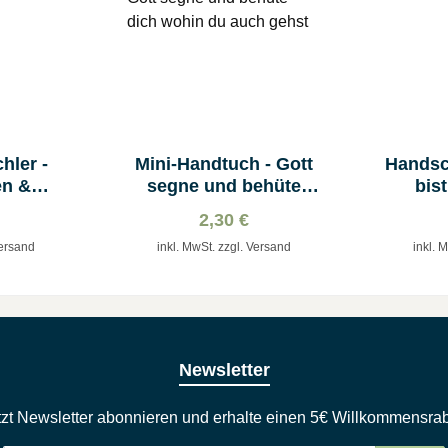
hler -
Mini-Handtuch - Gott
Handsc
n &
segne und behüte
bist
l
dich
2,30 €
Versand
inkl. MwSt. zzgl. Versand
inkl. 
Newsletter
tzt Newsletter abonnieren und erhalte einen 5€ Willkommensrab