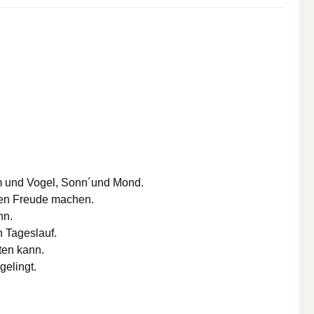
aum und Vogel, Sonn´und Mond.
chen Freude machen.
nn.
n Tageslauf.
hten kann.
gelingt.