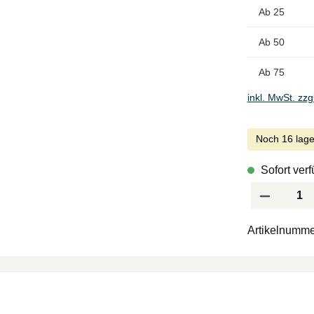
Ab
25
Ab
50
Ab
75
inkl. MwSt. zzg
Noch 16 lage
Sofort verf
Produkt Anzah
Artikelnumme