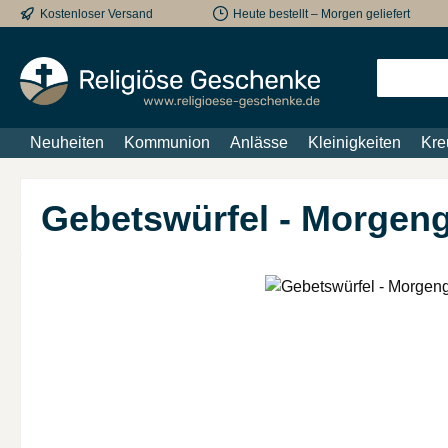
Kostenloser Versand
Heute bestellt – Morgen geliefert
m Hauptinhalt springen
Zur Suche springen
Zur Hauptnavigation springen
Neuheiten
Kommunion
Anlässe
Kleinigkeiten
Kre
Gebetswürfel - Morgeng
Bildergalerie überspringen