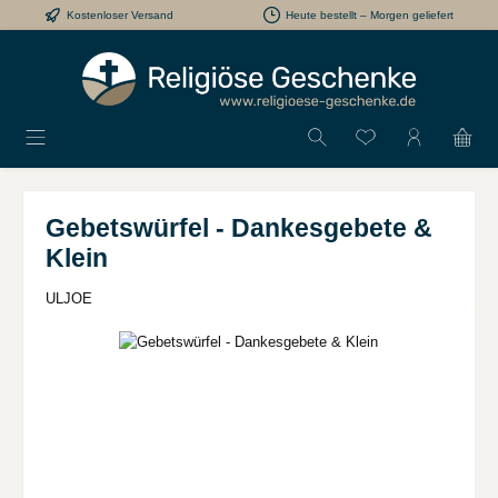
Kostenloser Versand
Heute bestellt – Morgen geliefert
Zum Hauptinhalt springen
Du hast 0 Produkt
Gebetswürfel - Dankesgebete &
Klein
ULJOE
Bildergalerie überspringen