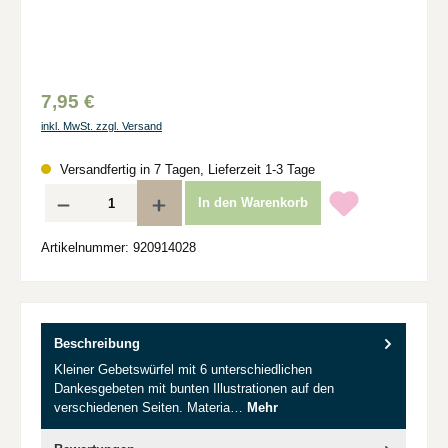
7,95 €
inkl. MwSt. zzgl. Versand
Versandfertig in 7 Tagen, Lieferzeit 1-3 Tage
Produkt Anzahl: Gib den gewünschten Wert ein oder benutze die Schaltflächen um d
In den Warenkorb
Artikelnummer:
920914028
Beschreibung
Kleiner Gebetswürfel mit 6 unterschiedlichen
Dankesgebeten mit bunten Illustrationen auf den
verschiedenen Seiten. Materia…
Mehr