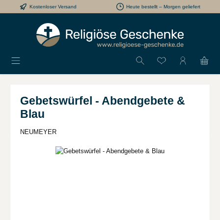
Kostenloser Versand
Heute bestellt – Morgen geliefert
Zum Hauptinhalt springen
Du hast 0 Produkt
Gebetswürfel - Abendgebete &
Blau
NEUMEYER
Bildergalerie überspringen