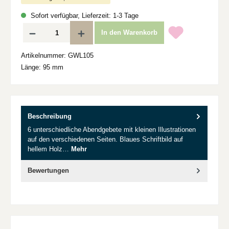
Sofort verfügbar, Lieferzeit: 1-3 Tage
Produkt Anzahl: Gib den gewünschten Wert ein oder benutze die Schaltflächen um d
In den Warenkorb
Artikelnummer:
GWL105
Länge:
95 mm
Beschreibung
6 unterschiedliche Abendgebete mit kleinen Illustrationen
auf den verschiedenen Seiten. Blaues Schriftbild auf
hellem Holz…
Mehr
Bewertungen