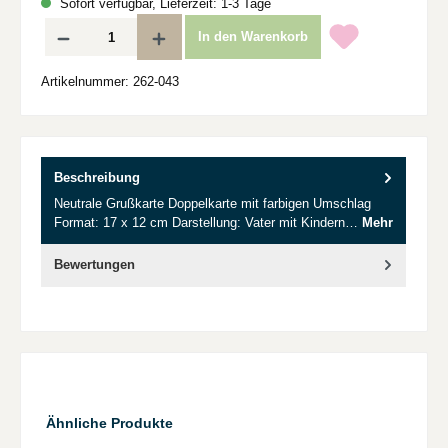
Sofort verfügbar, Lieferzeit: 1-3 Tage
Produkt Anzahl: Gib den gewünschten Wert ein oder benutze die Schaltflächen um d
In den Warenkorb
Artikelnummer:
262-043
Beschreibung
Neutrale Grußkarte Doppelkarte mit farbigen Umschlag
Format: 17 x 12 cm Darstellung: Vater mit Kindern…
Mehr
Bewertungen
Produktgalerie überspringen
Ähnliche Produkte