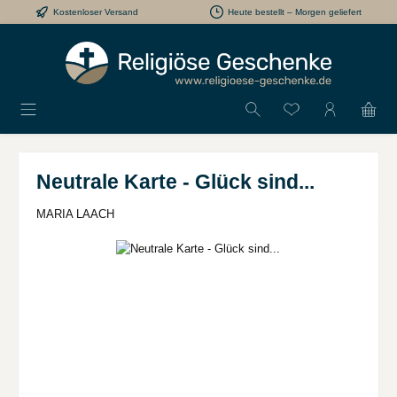
Kostenloser Versand
Heute bestellt – Morgen geliefert
Zum Hauptinhalt springen
Du hast 0 Produkt
Neutrale Karte - Glück sind...
MARIA LAACH
Bildergalerie überspringen