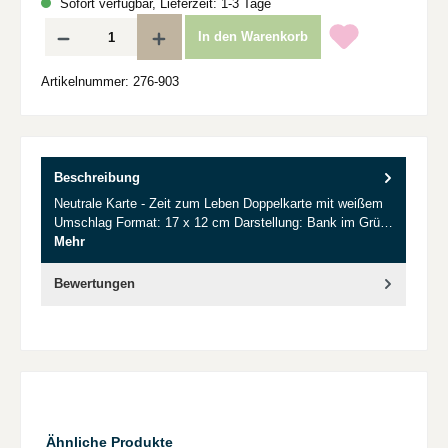
Sofort verfügbar, Lieferzeit: 1-3 Tage
Produkt Anzahl: Gib den gewünschten Wert ein oder benutze die Schaltflächen um d
In den Warenkorb
Artikelnummer:
276-903
Beschreibung
Neutrale Karte - Zeit zum Leben Doppelkarte mit weißem
Umschlag Format: 17 x 12 cm Darstellung: Bank im Grü…
Mehr
Bewertungen
Produktgalerie überspringen
Ähnliche Produkte