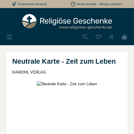
Kostenloser Versand
Heute bestellt – Morgen geliefert
Zum Hauptinhalt springen
Du hast 0 Produkt
Neutrale Karte - Zeit zum Leben
KAWOHL VERLAG
Bildergalerie überspringen