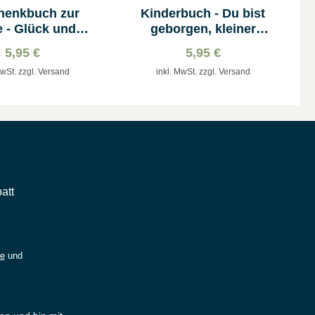
henkbuch zur
Kinderbuch - Du bist
e - Glück und
geborgen, kleiner
Segen
Schatz
5,95 €
5,95 €
MwSt. zzgl. Versand
inkl. MwSt. zzgl. Versand
att
ie
und