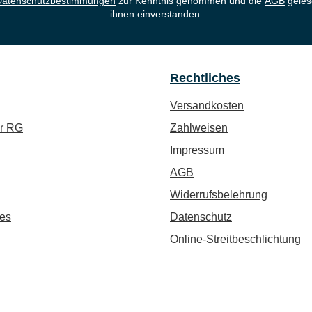
Datenschutzbestimmungen
zur Kenntnis genommen und die
AGB
geles
ihnen einverstanden.
Rechtliches
Versandkosten
ür RG
Zahlweisen
Impressum
AGB
Widerrufsbelehrung
es
Datenschutz
Online-Streitbeschlichtung