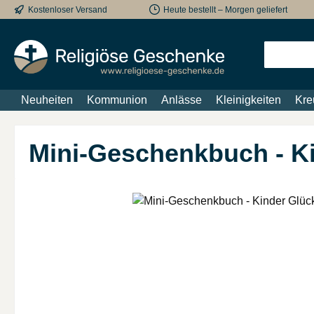
Kostenloser Versand
Heute bestellt – Morgen geliefert
m Hauptinhalt springen
Zur Suche springen
Zur Hauptnavigation springen
Neuheiten
Kommunion
Anlässe
Kleinigkeiten
Kre
Mini-Geschenkbuch - Ki
Bildergalerie überspringen