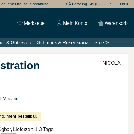
Bequemer Kauf auf Rechnung
Beratung +49 (0) 2561 / 90 9999 3
Du hast 0 Produkte auf dem Merkzettel
Merkzettel
Mein Konto
Warenkorb
er & Gotteslob
Schmuck & Rosenkranz
Sale %
stration
NICOLAI
l. Versand
nd, mehr bestellbar.
ügbar, Lieferzeit: 1-3 Tage