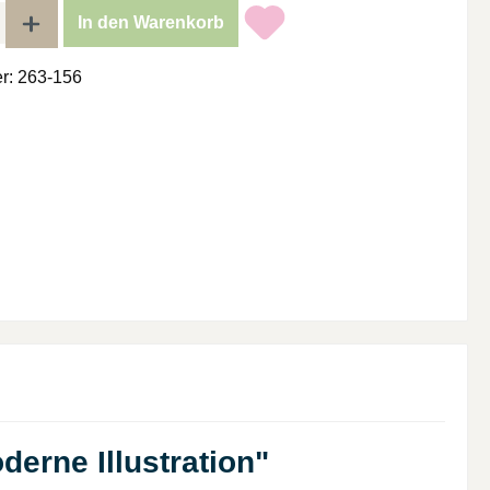
l: Gib den gewünschten Wert ein oder benutze die Schaltflächen um di
In den Warenkorb
r:
263-156
erne Illustration"