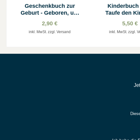
Geschenkbuch zur
Kinderbuch 
Geburt - Geboren, um
Taufe den Ki
zu Leben
erklärt
2,90 €
5,50 €
inkl. MwSt. zzgl. Versand
inkl. MwSt. zzgl. 
Je
Diese