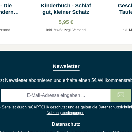
- Die
Kinderbuch - Schlaf
Gesc
ndern
gut, kleiner Schatz
Tauf
5,95 €
Versand
inkl. MwSt. zzgl. Versand
inkl. 
Newsletter
tzt Newsletter abonnieren und erhalte einen 5€ Willkommensrab
E-
Mail-
Adresse
 Seite ist durch reCAPTCHA geschützt und es gelten die
Datenschutzrichtlin
*
Nutzungsbedingungen
.
Datenschutz