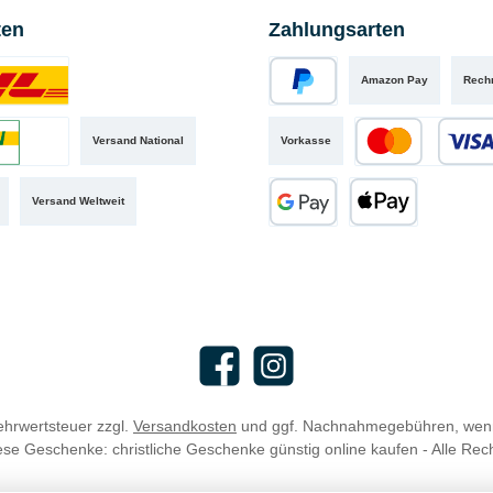
ten
Zahlungsarten
Amazon Pay
Rech
iertes Bild 1
PayPal
Versand National
Vorkasse
iertes Bild 2
Kredit- oder Debit
Versand Weltweit
Google Pay
Apple Pay
Facebook
Instagram
Mehrwertsteuer zzgl.
Versandkosten
und ggf. Nachnahmegebühren, wenn
se Geschenke: christliche Geschenke günstig online kaufen - Alle Rec