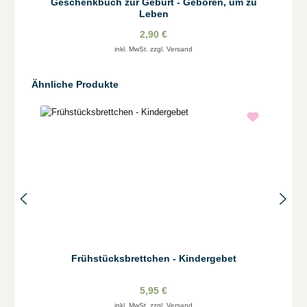
Geschenkbuch zur Geburt - Geboren, um zu
Leben
2,90 €
inkl. MwSt. zzgl. Versand
Produktgalerie überspringen
Ähnliche Produkte
Frühstücksbrettchen - Kindergebet
5,95 €
inkl. MwSt. zzgl. Versand