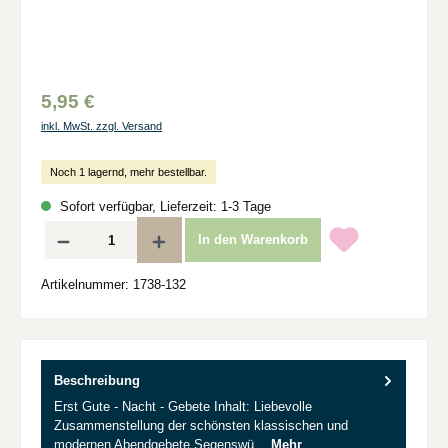
5,95 €
inkl. MwSt. zzgl. Versand
Noch 1 lagernd, mehr bestellbar.
Sofort verfügbar, Lieferzeit: 1-3 Tage
Produkt Anzahl: Gib den gewünschten Wert ein oder benutze die Schaltflächen um d
In den Warenkorb
Artikelnummer:
1738-132
Beschreibung
Erst Gute - Nacht - Gebete Inhalt: Liebevolle
Zusammenstellung der schönsten klassischen und
modernen Abendgebete Segenswü…
Mehr