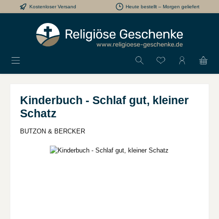
Kostenloser Versand
Heute bestellt – Morgen geliefert
Zum Hauptinhalt springen
Du hast 0 Produkt
Kinderbuch - Schlaf gut, kleiner
Schatz
BUTZON & BERCKER
Bildergalerie überspringen