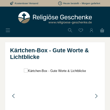
Kostenloser Versand
Heute bestellt – Morgen geliefert
Zum Hauptinhalt springen
Du hast 0 Produkt
Kärtchen-Box - Gute Worte &
Lichtblicke
Bildergalerie überspringen