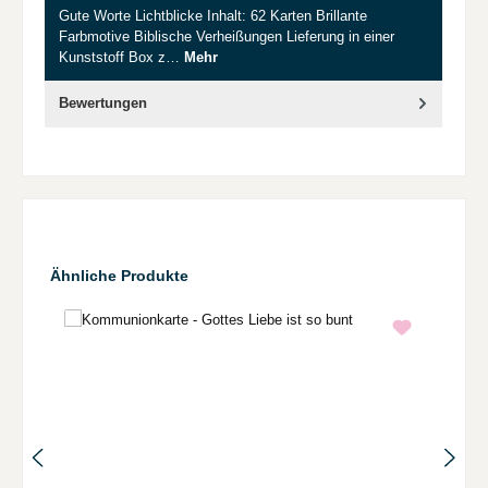
Gute Worte Lichtblicke Inhalt: 62 Karten Brillante
Farbmotive Biblische Verheißungen Lieferung in einer
Kunststoff Box z…
Mehr
Bewertungen
Produktgalerie überspringen
Ähnliche Produkte