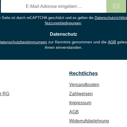
E-
Mail-
Adresse
 Seite ist durch reCAPTCHA geschützt und es gelten die
Datenschutzrichtlin
*
Nutzungsbedingungen
.
Datenschutz
Datenschutzbestimmungen
zur Kenntnis genommen und die
AGB
geles
ihnen einverstanden.
Rechtliches
Versandkosten
ür RG
Zahlweisen
Impressum
AGB
Widerrufsbelehrung