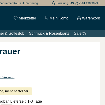
Bequemer Kauf auf Rechnung
Beratung +49 (0) 2561 / 90 9999 3
Du hast 0 Produkte auf dem Merkzettel
Merkzettel
Mein Konto
Warenkorb
er & Gotteslob
Schmuck & Rosenkranz
Sale %
rauer
l. Versand
nd, mehr bestellbar.
ügbar, Lieferzeit: 1-3 Tage