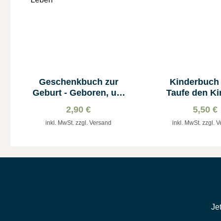
Geschenkbuch zur
Kinderbuch 
Geburt - Geboren, um
Taufe den Ki
zu Leben
erklärt
2,90 €
5,50 €
inkl. MwSt. zzgl. Versand
inkl. MwSt. zzgl. 
Je