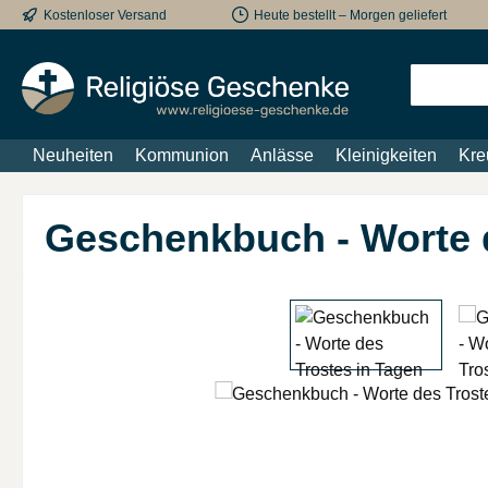
Kostenloser Versand
Heute bestellt – Morgen geliefert
m Hauptinhalt springen
Zur Suche springen
Zur Hauptnavigation springen
Neuheiten
Kommunion
Anlässe
Kleinigkeiten
Kre
Geschenkbuch - Worte d
Bildergalerie überspringen