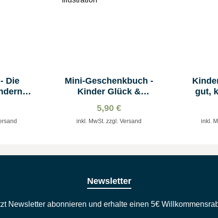
- Die
Mini-Geschenkbuch -
Kinde
ndern
Kinder Glück &
gut, 
Moderne Illustration
5,90 €
Versand
inkl. MwSt. zzgl. Versand
inkl. 
Newsletter
tzt Newsletter abonnieren und erhalte einen 5€ Willkommensrab