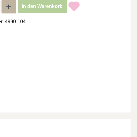
l: Gib den gewünschten Wert ein oder benutze die Schaltflächen um di
In den Warenkorb
r:
4990-104