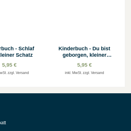
rbuch - Schlaf
Kinderbuch - Du bist
kleiner Schatz
geborgen, kleiner
Schatz
5,95 €
5,95 €
MwSt. zzgl. Versand
inkl. MwSt. zzgl. Versand
att