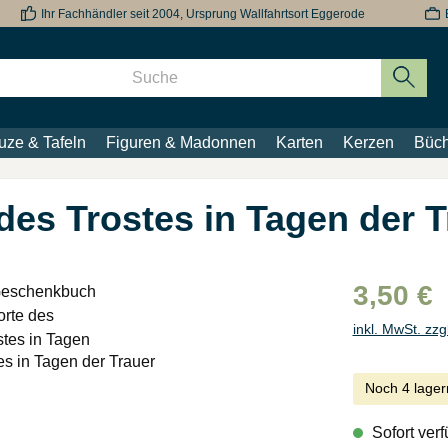
Ihr Fachhändler seit 2004, Ursprung Wallfahrtsort Eggerode
uze & Tafeln
Figuren & Madonnen
Karten
Kerzen
Büch
es Trostes in Tagen der T
3,50 €
inkl. MwSt. zzg
Noch 4 lager
Sofort verf