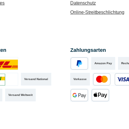
es
Datenschutz
Online-Streitbeschlichtung
ten
Zahlungsarten
Amazon Pay
Rech
iertes Bild 1
PayPal
Versand National
Vorkasse
iertes Bild 2
Kredit- oder Debit
Versand Weltweit
Google Pay
Apple Pay