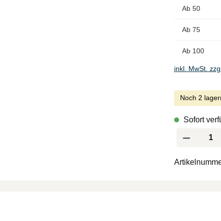
Ab
50
Ab
75
Ab
100
inkl. MwSt. zzg
Noch 2 lager
Sofort verf
Produkt Anzah
Artikelnumme