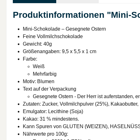
Produktinformationen "Mini-S
Mini-Schokolade – Gesegnete Ostern
Feine Vollmilchschokolade
Gewicht: 40g
Größenangaben: 9,5 x 5,5 x 1 cm
Farbe:
Weiß
Mehrfarbig
Motiv: Blumen
Text auf der Verpackung
Gesegnete Ostern - Der Herr ist auferstanden, er
Zutaten: Zucker, Vollmilchpulver (25%), Kakaobutte
Emulgator: Lecithine (Soja)
Kakao: 31 % mindestens.
Kann Spuren von GLUTEN (WEIZEN), HASELNÜSS
Nährwerte pro 100g: