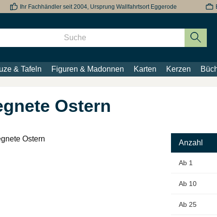
Ihr Fachhändler seit 2004, Ursprung Wallfahrtsort Eggerode
uze & Tafeln
Figuren & Madonnen
Karten
Kerzen
Büch
egnete Ostern
Anzahl
Ab
1
Ab
10
Ab
25