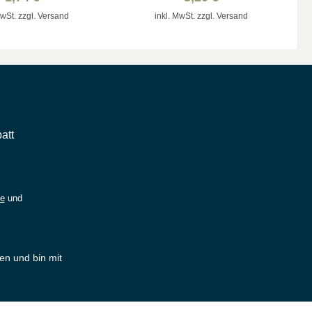
MwSt. zzgl. Versand
inkl. MwSt. zzgl. Versand
att
ie
und
en und bin mit