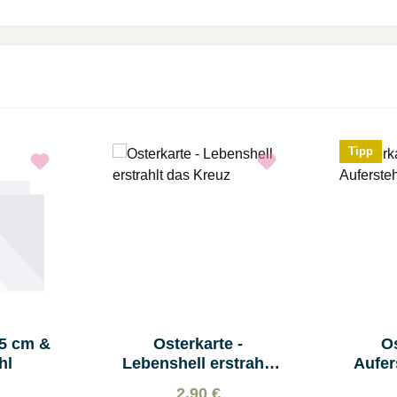
Tipp
15 cm &
Osterkarte -
Os
hl
Lebenshell erstrahlt
Aufer
das Kreuz
2,90 €