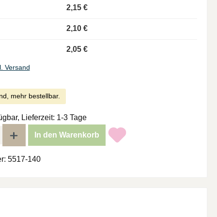
2,15 €
2,10 €
2,05 €
l. Versand
nd, mehr bestellbar.
ügbar, Lieferzeit: 1-3 Tage
l: Gib den gewünschten Wert ein oder benutze die Schaltflächen um di
In den Warenkorb
r:
5517-140