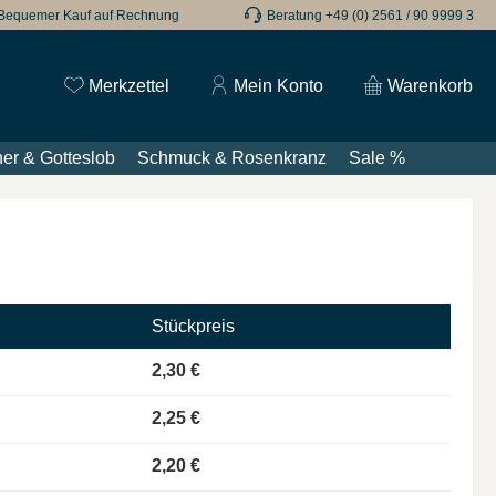
Bequemer Kauf auf Rechnung
Beratung +49 (0) 2561 / 90 9999 3
Du hast 0 Produkte auf dem Merkzettel
Merkzettel
Mein Konto
Warenkorb
er & Gotteslob
Schmuck & Rosenkranz
Sale %
Stückpreis
2,30 €
2,25 €
2,20 €