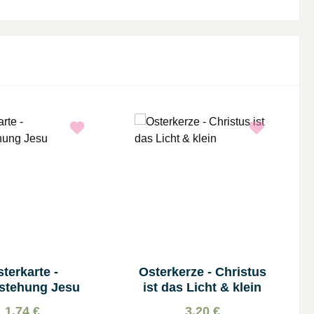
terkarte -
Osterkerze - Christus
stehung Jesu
ist das Licht & klein
1,74 €
3,20 €