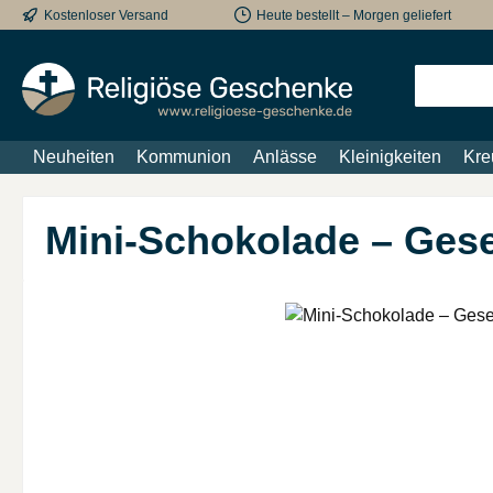
Kostenloser Versand
Heute bestellt – Morgen geliefert
m Hauptinhalt springen
Zur Suche springen
Zur Hauptnavigation springen
Neuheiten
Kommunion
Anlässe
Kleinigkeiten
Kre
Mini-Schokolade – Ges
Bildergalerie überspringen