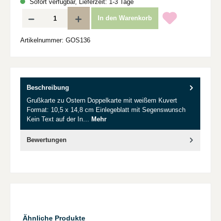
Sofort verfügbar, Lieferzeit: 1-3 Tage
Produkt Anzahl: Gib den gewünschten Wert ein oder benutze die Schaltflächen um d
In den Warenkorb
Artikelnummer:
GOS136
Beschreibung
Grußkarte zu Ostern Doppelkarte mit weißem Kuvert
Format: 10,5 x 14,8 cm Einlegeblatt mit Segenswunsch
Kein Text auf der In…
Mehr
Bewertungen
Produktgalerie überspringen
Ähnliche Produkte