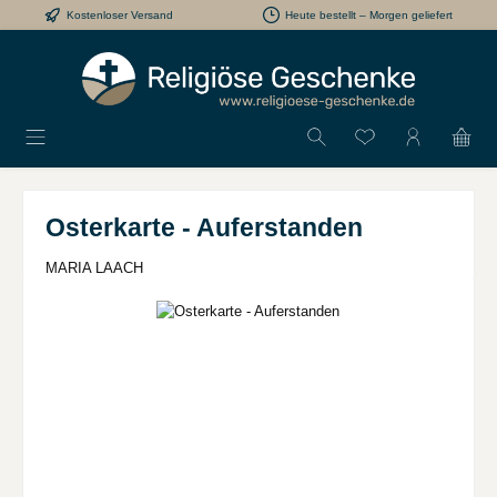
Kostenloser Versand
Heute bestellt – Morgen geliefert
Zum Hauptinhalt springen
Du hast 0 Produkt
Osterkarte - Auferstanden
MARIA LAACH
Bildergalerie überspringen