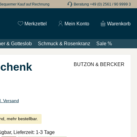
Bequemer Kauf auf Rechnung
Beratung +49 (0) 2561 / 90 9999 3
Du hast 0 Produkte auf dem Merkzettel
Merkzettel
Mein Konto
Warenkorb
er & Gotteslob
Schmuck & Rosenkranz
Sale %
schenk
BUTZON & BERCKER
l. Versand
nd, mehr bestellbar.
ügbar, Lieferzeit: 1-3 Tage