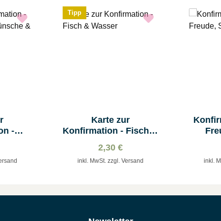
Tipp
r
Karte zur
Konfir
on -
Konfirmation - Fisch &
Fre
e
Wasser
2,30 €
he &
Versand
inkl. MwSt. zzgl. Versand
inkl. 
e