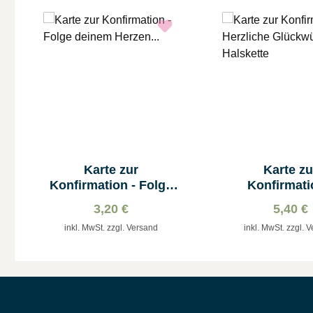
Produktgalerie überspringen
Karte zur
Karte zu
Konfirmation - Folge
Konfirmati
deinem Herzen...
Herzlich
3,20 €
5,40 €
Glückwünsc
inkl. MwSt. zzgl. Versand
inkl. MwSt. zzgl. 
Halskett