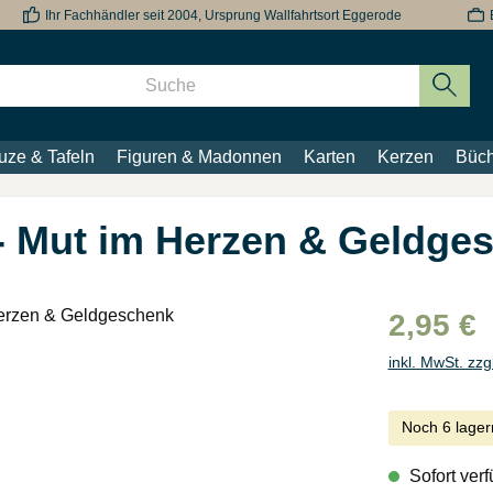
Ihr Fachhändler seit 2004, Ursprung Wallfahrtsort Eggerode
uze & Tafeln
Figuren & Madonnen
Karten
Kerzen
Büch
 - Mut im Herzen & Geldge
2,95 €
inkl. MwSt. zzg
Noch 6 lager
Sofort verf