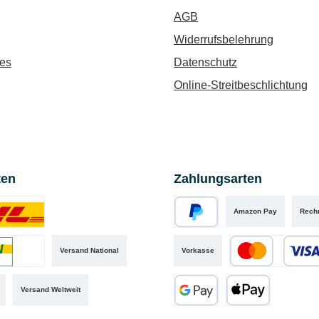
AGB
Widerrufsbelehrung
es
Datenschutz
Online-Streitbeschlichtung
ten
Zahlungsarten
Amazon Pay
Rech
iertes Bild 1
PayPal
Versand National
Vorkasse
iertes Bild 2
Kredit- oder Debit
Versand Weltweit
Google Pay
Apple Pay