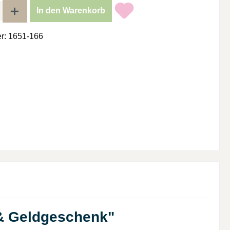
l: Gib den gewünschten Wert ein oder benutze die Schaltflächen um di
In den Warenkorb
r:
1651-166
 & Geldgeschenk"