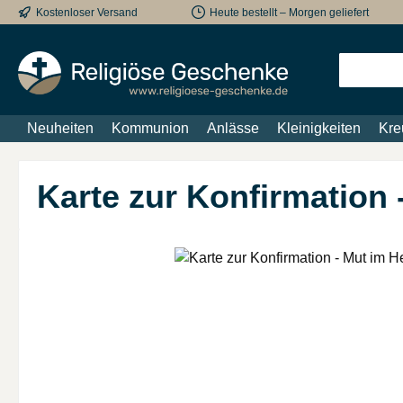
Kostenloser Versand
Heute bestellt – Morgen geliefert
m Hauptinhalt springen
Zur Suche springen
Zur Hauptnavigation springen
Neuheiten
Kommunion
Anlässe
Kleinigkeiten
Kre
Karte zur Konfirmation
Bildergalerie überspringen