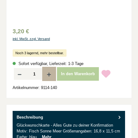
3,20 €
inkl. MwSt. zzgl. Versand
Noch 3 lagernd, mehr bestellbar.
Sofort verfügbar, Lieferzeit: 1-3 Tage
Produkt Anzahl: Gib den gewünschten Wert ein oder benutze die Schaltflächen um d
In den Warenkorb
Artikelnummer:
9114-140
Beschreibung
Glückwunschkarte - Alles Gute zu deiner Konfirmation
Motiv: Fisch Sonne Meer Größenangaben: 16,8 x 11,5 cm
Farbe: blau…
Mehr