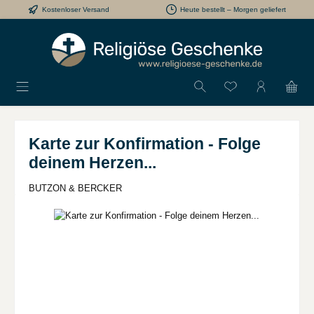
Kostenloser Versand
Heute bestellt – Morgen geliefert
Zum Hauptinhalt springen
Du hast 0 Produkt
Karte zur Konfirmation - Folge
deinem Herzen...
BUTZON & BERCKER
Bildergalerie überspringen