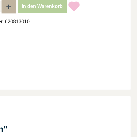
l: Gib den gewünschten Wert ein oder benutze die Schaltflächen um di
In den Warenkorb
r:
620813010
n"