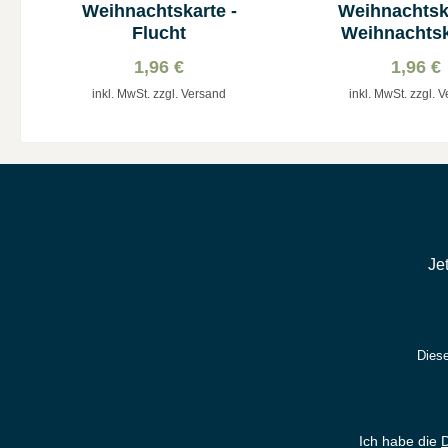
Weihnachtskarte -
Weihnachtska
Flucht
Weihnachtsk
Stern über Be
1,96 €
1,96 €
inkl. MwSt. zzgl. Versand
inkl. MwSt. zzgl. 
Je
Diese
Ich habe die