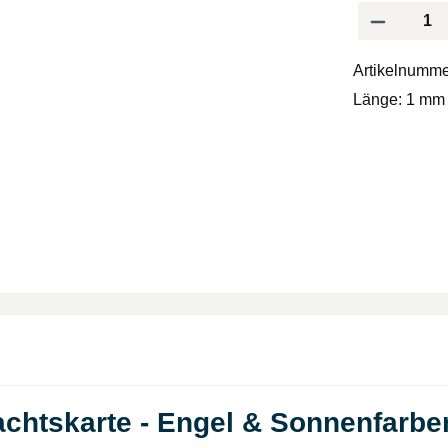
Produkt Anzah
Artikelnumme
Länge:
1 mm
chtskarte - Engel & Sonnenfarbe