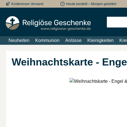
Kostenloser Versand
Heute bestellt – Morgen geliefert
m Hauptinhalt springen
Zur Suche springen
Zur Hauptnavigation springen
Neuheiten
Kommunion
Anlässe
Kleinigkeiten
Kre
Weihnachtskarte - Eng
Bildergalerie überspringen