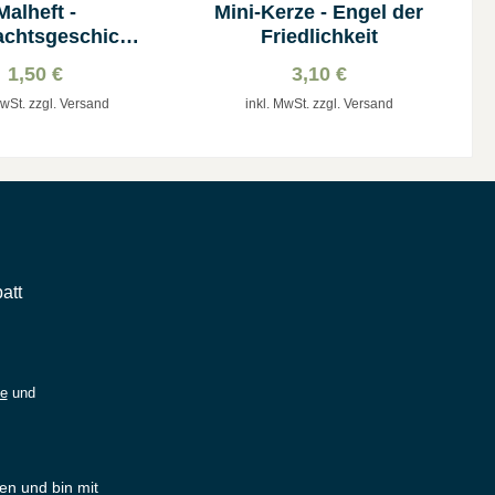
Malheft -
Mini-Kerze - Engel der
chtsgeschicht
Friedlichkeit
e
1,50 €
3,10 €
MwSt. zzgl. Versand
inkl. MwSt. zzgl. Versand
att
ie
und
en und bin mit