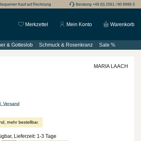
Bequemer Kauf auf Rechnung
Beratung +49 (0) 2561 / 90 9999 3
Du hast 0 Produkte auf dem Merkzettel
Merkzettel
Mein Konto
Warenkorb
er & Gotteslob
Schmuck & Rosenkranz
Sale %
MARIA LAACH
l. Versand
nd, mehr bestellbar.
ügbar, Lieferzeit: 1-3 Tage