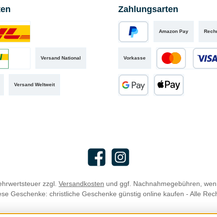
ten
Zahlungsarten
Amazon Pay
Rech
iertes Bild 1
PayPal
Versand National
Vorkasse
iertes Bild 2
Kredit- oder Debit
Versand Weltweit
Google Pay
Apple Pay
Facebook
Instagram
Mehrwertsteuer zzgl.
Versandkosten
und ggf. Nachnahmegebühren, wenn
se Geschenke: christliche Geschenke günstig online kaufen - Alle Rec