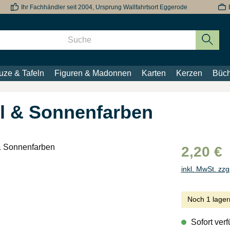
Ihr Fachhändler seit 2004, Ursprung Wallfahrtsort Eggerode
uze & Tafeln
Figuren & Madonnen
Karten
Kerzen
Büch
el & Sonnenfarben
2,20 €
inkl. MwSt. zzg
Noch 1 lager
Sofort verf