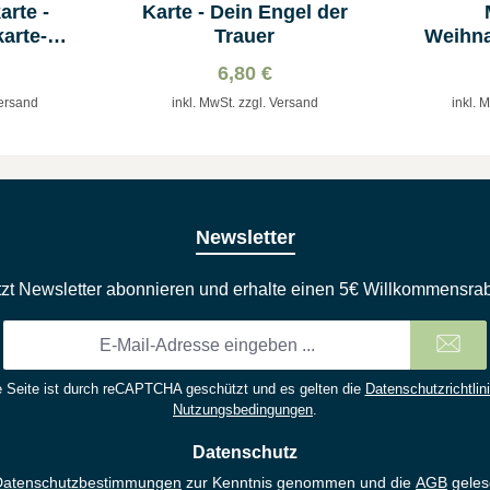
rte -
Karte - Dein Engel der
arte-
Trauer
Weihna
thlehem
6,80 €
Versand
inkl. MwSt. zzgl. Versand
inkl. 
Newsletter
tzt Newsletter abonnieren und erhalte einen 5€ Willkommensrab
E-
Mail-
Adresse
 Seite ist durch reCAPTCHA geschützt und es gelten die
Datenschutzrichtlin
*
Nutzungsbedingungen
.
Datenschutz
Datenschutzbestimmungen
zur Kenntnis genommen und die
AGB
geles