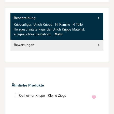
Beschreibung
Krippenfigur: Ulrich-Krippe - Hl Familie - 4 Teile
Holzgeschnitzte Figur der Ulrich Krippe Material:
ausgesuchtes Bergahorn…
Mehr
Bewertungen
Produktgalerie überspringen
Ähnliche Produkte