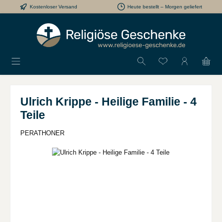
Kostenloser Versand
Heute bestellt – Morgen geliefert
Zum Hauptinhalt springen
Du hast 0 Produkt
Ulrich Krippe - Heilige Familie - 4
Teile
PERATHONER
Bildergalerie überspringen