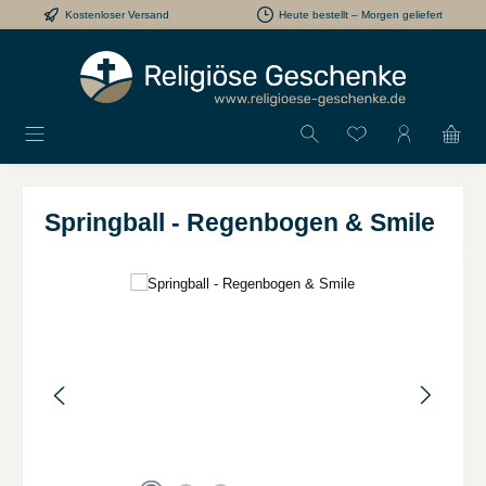
Kostenloser Versand
Heute bestellt – Morgen geliefert
Zum Hauptinhalt springen
Du hast 0 Produkt
Springball - Regenbogen & Smile
Bildergalerie überspringen