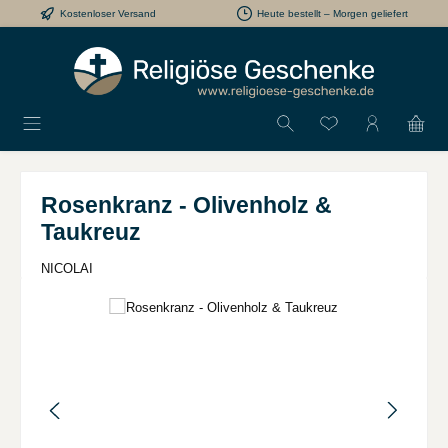
Kostenloser Versand
Heute bestellt – Morgen geliefert
Zum Hauptinhalt springen
Du hast 0 Produkt
Rosenkranz - Olivenholz &
Taukreuz
NICOLAI
Bildergalerie überspringen