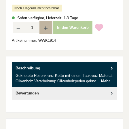
Noch 1 lagernd, mehr bestellbar.
Sofort verfügbar, Lieferzeit: 1-3 Tage
Produkt Anzahl: Gib den gewünschten Wert ein oder benutze die Schaltflächen um d
In den Warenkorb
Artikelnummer:
WWK1914
Beschreibung
Geknotete Rosenkranz-Kette mit einem Taukreuz Material:
Olivenholz Verarbeitung: Olivenholzperlen gekno…
Mehr
Bewertungen