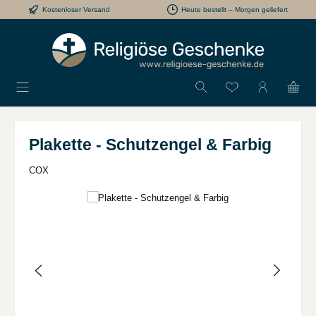
Kostenloser Versand
Heute bestellt – Morgen geliefert
Zum Hauptinhalt springen
Du hast 0 Produkt
Plakette - Schutzengel & Farbig
COX
Bildergalerie überspringen