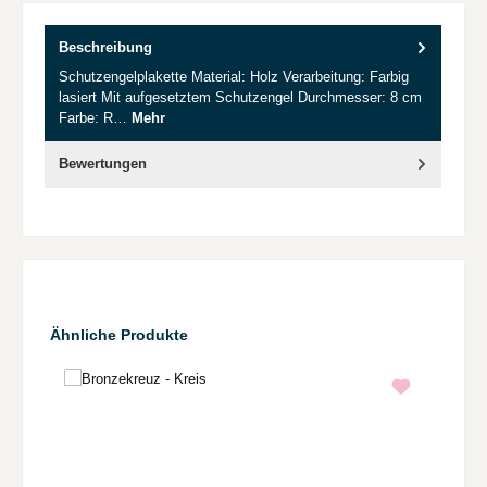
Beschreibung
Schutzengelplakette Material: Holz Verarbeitung: Farbig
lasiert Mit aufgesetztem Schutzengel Durchmesser: 8 cm
Farbe: R…
Mehr
Bewertungen
Produktgalerie überspringen
Ähnliche Produkte