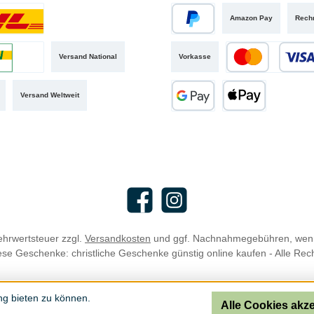
Amazon Pay
Rech
iertes Bild 1
PayPal
Versand National
Vorkasse
iertes Bild 2
Kredit- oder Debit
Versand Weltweit
Google Pay
Apple Pay
Facebook
Instagram
Mehrwertsteuer zzgl.
Versandkosten
und ggf. Nachnahmegebühren, wenn
se Geschenke: christliche Geschenke günstig online kaufen - Alle Rec
ng bieten zu können.
Alle Cookies akz