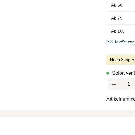
Ab
50
Ab
75
Ab
100
inkl. MwSt. zzg
Noch 3 lager
Sofort verf
Produkt Anzah
Artikelnumme