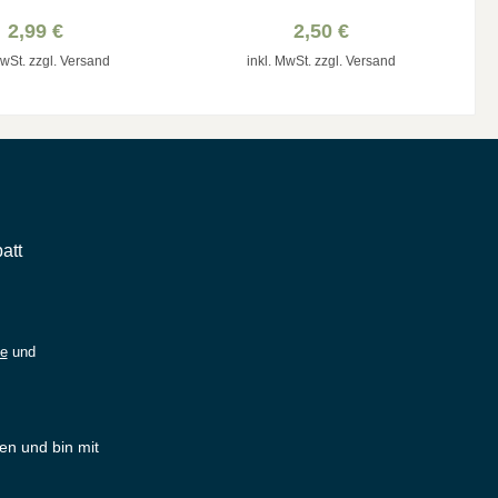
Gottes
2,99 €
2,50 €
MwSt. zzgl. Versand
inkl. MwSt. zzgl. Versand
att
ie
und
en und bin mit