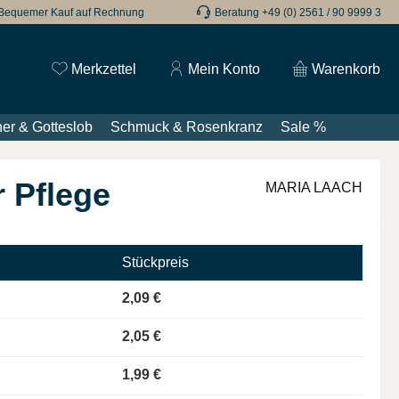
Bequemer Kauf auf Rechnung
Beratung +49 (0) 2561 / 90 9999 3
Du hast 0 Produkte auf dem Merkzettel
Merkzettel
Mein Konto
Warenkorb
er & Gotteslob
Schmuck & Rosenkranz
Sale %
r Pflege
MARIA LAACH
Stückpreis
2,09 €
2,05 €
1,99 €