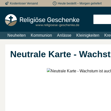
Kostenloser Versand
Heute bestellt – Morgen geliefert
m Hauptinhalt springen
Zur Suche springen
Zur Hauptnavigation springen
Neuheiten
Kommunion
Anlässe
Kleinigkeiten
Kre
Neutrale Karte - Wachst
Bildergalerie überspringen