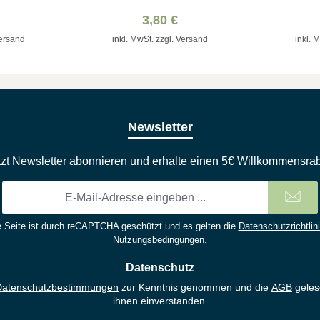
 Mut
Schutzengel-Pin
3,80 €
Versand
inkl. MwSt. zzgl. Versand
inkl. 
Newsletter
tzt Newsletter abonnieren und erhalte einen 5€ Willkommensrab
E-
Mail-
Adresse
 Seite ist durch reCAPTCHA geschützt und es gelten die
Datenschutzrichtlin
*
Nutzungsbedingungen
.
Datenschutz
Datenschutzbestimmungen
zur Kenntnis genommen und die
AGB
geles
ihnen einverstanden.