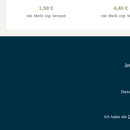
bunt
Wünsche &
1,58 €
4,40 €
inkl. MwSt. zzgl. Versand
inkl. MwSt. zzgl. 
Je
Diese
Ich habe die