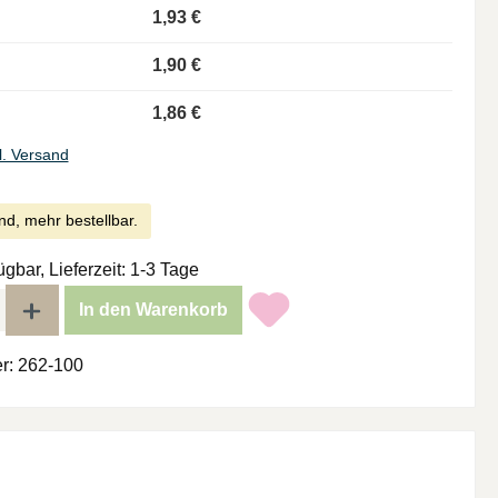
1,93 €
1,90 €
1,86 €
l. Versand
nd, mehr bestellbar.
ügbar, Lieferzeit: 1-3 Tage
l: Gib den gewünschten Wert ein oder benutze die Schaltflächen um di
In den Warenkorb
r:
262-100