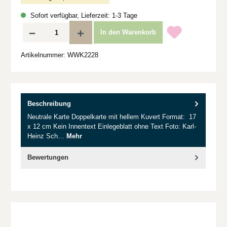
Sofort verfügbar, Lieferzeit: 1-3 Tage
Produkt Anzahl: Gib den gewünschten Wert ein oder benutze die Schaltflächen um d
In den Warenkorb
Artikelnummer:
WWK2228
Beschreibung
Neutrale Karte Doppelkarte mit hellem Kuvert Format: 17
x 12 cm Kein Innentext Einlegeblatt ohne Text Foto: Karl-
Heinz Sch…
Mehr
Bewertungen