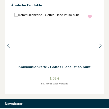
Produktgalerie überspringen
Ähnliche Produkte
Kommunionkarte - Gottes Liebe ist so bunt
1,58 €
inkl. MwSt. zzgl. Versand
Newsletter