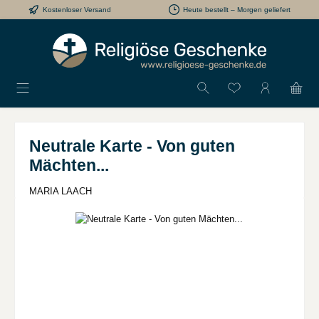
Kostenloser Versand
Heute bestellt – Morgen geliefert
Zum Hauptinhalt springen
Du hast 0 Produkt
Neutrale Karte - Von guten
Mächten...
MARIA LAACH
Bildergalerie überspringen