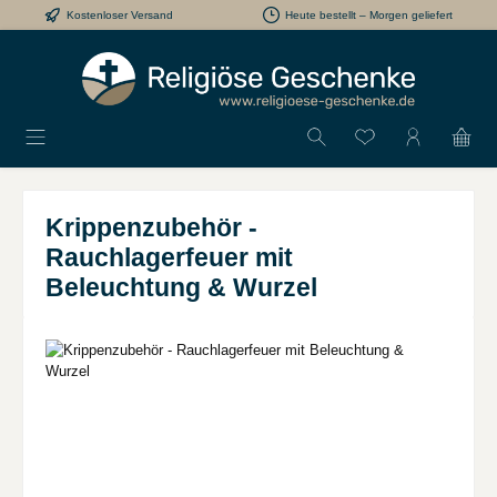
Kostenloser Versand
Heute bestellt – Morgen geliefert
Zum Hauptinhalt springen
Du hast 0 Produkt
Krippenzubehör -
Rauchlagerfeuer mit
Beleuchtung & Wurzel
Bildergalerie überspringen