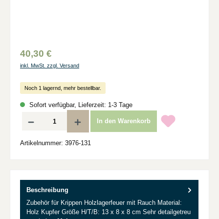
40,30 €
inkl. MwSt. zzgl. Versand
Noch 1 lagernd, mehr bestellbar.
Sofort verfügbar, Lieferzeit: 1-3 Tage
Produkt Anzahl: Gib den gewünschten Wert ein oder benutze die Schaltflächen um d
In den Warenkorb
Artikelnummer:
3976-131
Beschreibung
Zubehör für Krippen Holzlagerfeuer mit Rauch Material:
Holz Kupfer Größe H/T/B: 13 x 8 x 8 cm Sehr detailgetreu