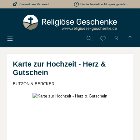
Kostenloser Versand
Heute bestellt – Morgen geliefert
Zum Hauptinhalt springen
Du hast 0 Produkt
Karte zur Hochzeit - Herz &
Gutschein
BUTZON & BERCKER
Bildergalerie überspringen