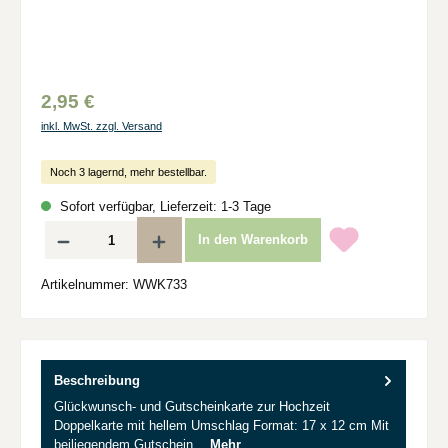
2,95 €
inkl. MwSt. zzgl. Versand
Noch 3 lagernd, mehr bestellbar.
Sofort verfügbar, Lieferzeit: 1-3 Tage
Produkt Anzahl: Gib den gewünschten Wert ein oder benutze die Schaltflächen um d
In den Warenkorb
Artikelnummer:
WWK733
Beschreibung
Glückwunsch- und Gutscheinkarte zur Hochzeit
Doppelkarte mit hellem Umschlag Format: 17 x 12 cm Mit
beiliegendem Gutschein…
Mehr