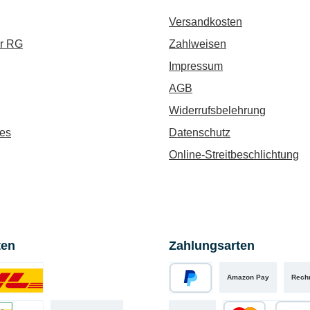
Versandkosten
ür RG
Zahlweisen
Impressum
AGB
Widerrufsbelehrung
es
Datenschutz
Online-Streitbeschlichtung
ten
Zahlungsarten
Amazon Pay
Rech
iertes Bild 1
PayPal