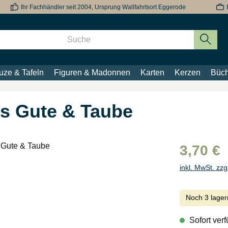
Ihr Fachhändler seit 2004, Ursprung Wallfahrtsort Eggerode
uze & Tafeln
Figuren & Madonnen
Karten
Kerzen
Büch
es Gute & Taube
3,70 €
inkl. MwSt. zzg
Noch 3 lager
Sofort verf