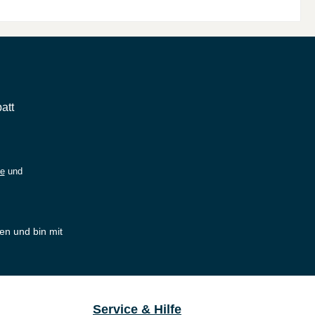
att
ie
und
en und bin mit
Service & Hilfe