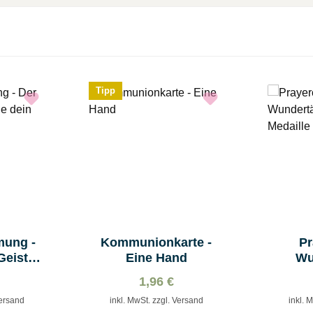
Tipp
mung -
Kommunionkarte -
Pr
Geist
Eine Hand
Wu
erz ...
Madon
1,96 €
Versand
inkl. MwSt. zzgl. Versand
inkl. 