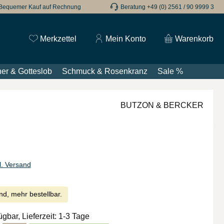
Bequemer Kauf auf Rechnung
Beratung +49 (0) 2561 / 90 9999 3
Du hast 0 Produkte auf dem Merkzettel
Merkzettel
Mein Konto
Warenkorb
er & Gotteslob
Schmuck & Rosenkranz
Sale %
BUTZON & BERCKER
l. Versand
nd, mehr bestellbar.
ügbar, Lieferzeit: 1-3 Tage