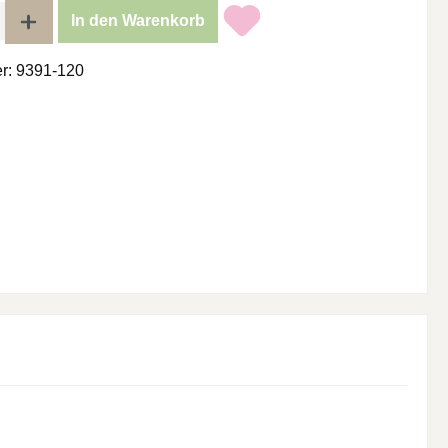
l: Gib den gewünschten Wert ein oder benutze die Schaltflächen um di
In den Warenkorb
r:
9391-120