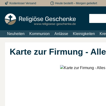
Kostenloser Versand
Heute bestellt – Morgen geliefert
m Hauptinhalt springen
Zur Suche springen
Zur Hauptnavigation springen
Neuheiten
Kommunion
Anlässe
Kleinigkeiten
Kre
Karte zur Firmung - All
Bildergalerie überspringen