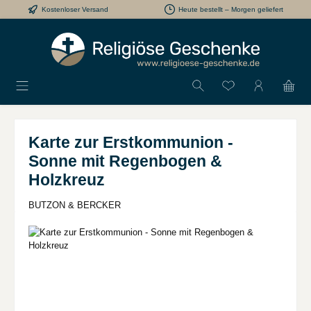
Kostenloser Versand
Heute bestellt – Morgen geliefert
Zum Hauptinhalt springen
Du hast 0 Produkt
Karte zur Erstkommunion -
Sonne mit Regenbogen &
Holzkreuz
BUTZON & BERCKER
Bildergalerie überspringen