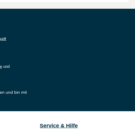
att
ie
und
en und bin mit
Service & Hilfe