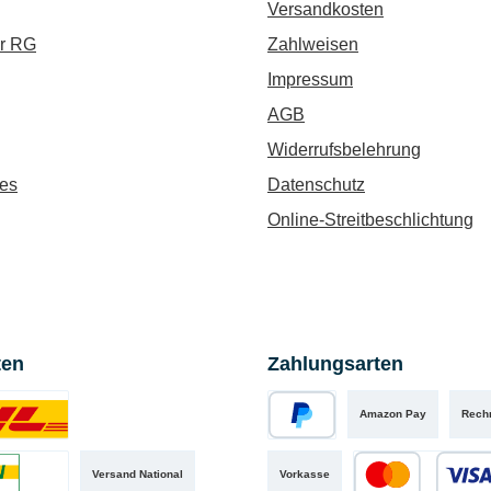
Versandkosten
ür RG
Zahlweisen
Impressum
AGB
Widerrufsbelehrung
es
Datenschutz
Online-Streitbeschlichtung
ten
Zahlungsarten
Amazon Pay
Rech
iertes Bild 1
PayPal
Versand National
Vorkasse