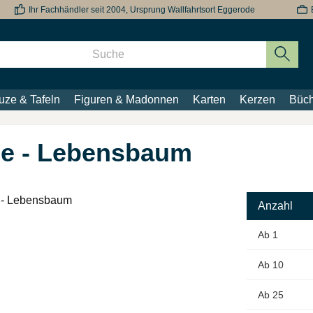
Ihr Fachhändler seit 2004, Ursprung Wallfahrtsort Eggerode
uze & Tafeln
Figuren & Madonnen
Karten
Kerzen
Büch
he - Lebensbaum
Anzahl
Ab
1
Ab
10
Ab
25