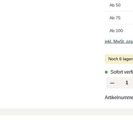
Ab
50
Ab
75
Ab
100
inkl. MwSt. zzg
Noch 6 lager
Sofort verf
Produkt Anzah
Artikelnumme