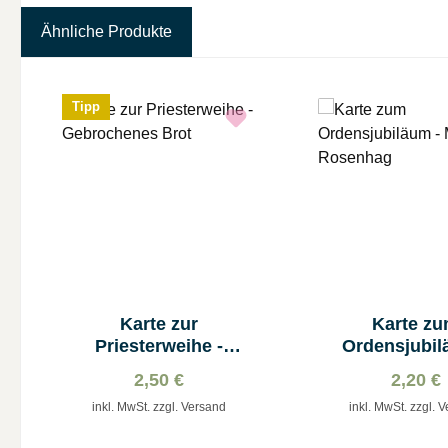
Ähnliche Produkte
Produktgalerie überspringen
Tipp
Karte zur
Karte z
Priesterweihe -
Ordensjubil
Gebrochenes Brot
Maria im Ro
2,50 €
2,20 €
inkl. MwSt. zzgl. Versand
inkl. MwSt. zzgl. 