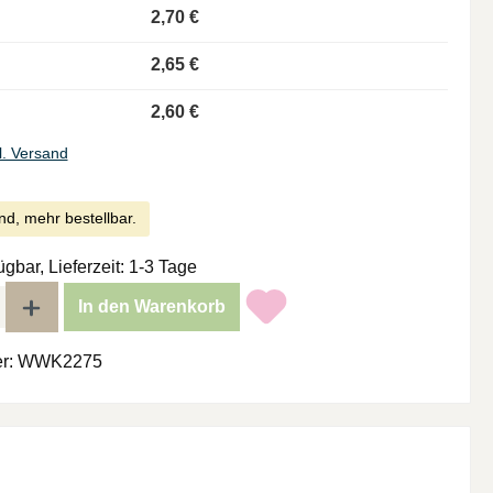
2,70 €
2,65 €
2,60 €
l. Versand
nd, mehr bestellbar.
ügbar, Lieferzeit: 1-3 Tage
l: Gib den gewünschten Wert ein oder benutze die Schaltflächen um di
In den Warenkorb
r:
WWK2275