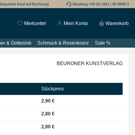
Bequemer Kauf auf Rechnung
Beratung +49 (0) 2561 / 90 9999 3
Du hast 0 Produkte auf dem Merkzettel
Merkzettel
Mein Konto
Warenkorb
er & Gotteslob
Schmuck & Rosenkranz
Sale %
BEURONER KUNSTVERLAG
Stückpreis
2,90 €
2,80 €
2,80 €