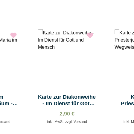
um
Karte zur Diakonweihe
K
äum -
- Im Dienst für Gott
Pries
senhag
und Mensch
Wegwe
2,90 €
Versand
inkl. MwSt. zzgl. Versand
inkl. 