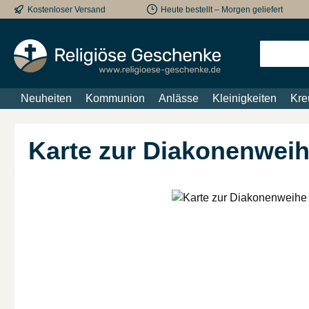
Kostenloser Versand
Heute bestellt – Morgen geliefert
m Hauptinhalt springen
Zur Suche springen
Zur Hauptnavigation springen
Neuheiten
Kommunion
Anlässe
Kleinigkeiten
Kre
Karte zur Diakonenwei
Bildergalerie überspringen