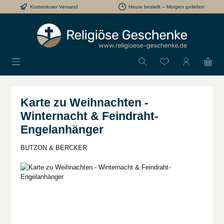
Kostenloser Versand
Heute bestellt – Morgen geliefert
Zum Hauptinhalt springen
Du hast 0 Produkt
Karte zu Weihnachten -
Winternacht & Feindraht-
Engelanhänger
BUTZON & BERCKER
Bildergalerie überspringen