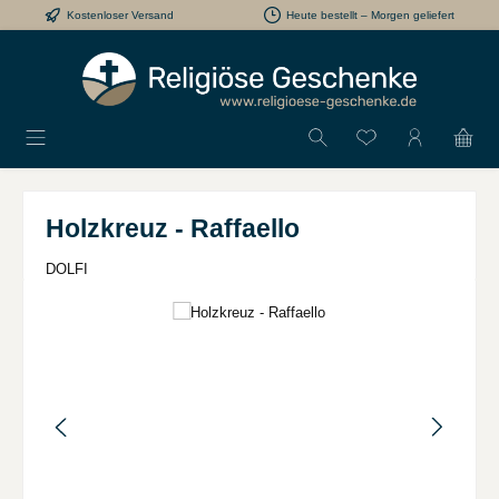
Kostenloser Versand
Heute bestellt – Morgen geliefert
Zum Hauptinhalt springen
Du hast 0 Produkt
Holzkreuz - Raffaello
DOLFI
Bildergalerie überspringen