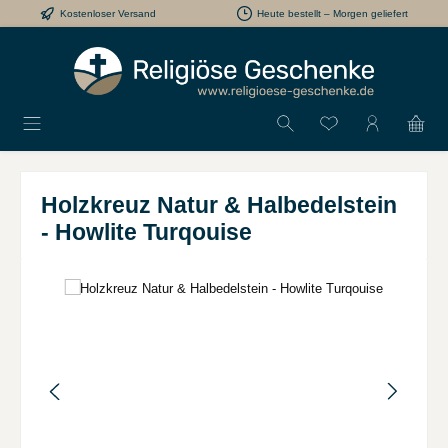
Kostenloser Versand
Heute bestellt – Morgen geliefert
Zum Hauptinhalt springen
Du hast 0 Produkt
Holzkreuz Natur & Halbedelstein
- Howlite Turqouise
Bildergalerie überspringen