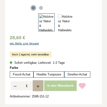
28,60 €
inkl. MwSt. zzgl. Versand
Noch 1 lagernd, mehr bestellbar.
Sofort verfügbar, Lieferzeit: 1-3 Tage
auswählen
Farbe
Fossil-Achat
Howlite Turqouise
Streifen-Achat
Produkt Anzahl: Gib den gewünschten Wert ein oder benutze die Schaltflächen um d
In den Warenkorb
Artikelnummer:
2588-151-12