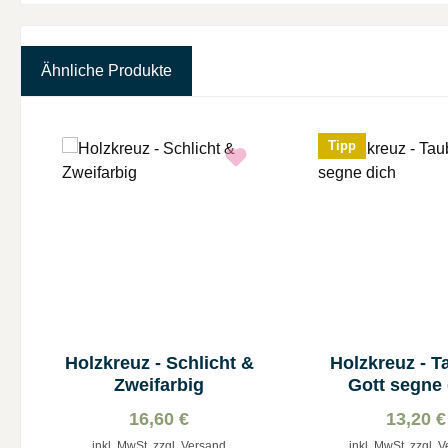
Ähnliche Produkte
Produktgalerie überspringen
Tipp
Holzkreuz - Schlicht &
Holzkreuz - T
Zweifarbig
Gott segne 
16,60 €
13,20 €
inkl. MwSt. zzgl. Versand
inkl. MwSt. zzgl. 