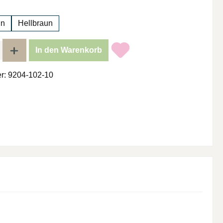
hlen
un
Hellbraun
l: Gib den gewünschten Wert ein oder benutze die Schaltflächen um di
In den Warenkorb
r:
9204-102-10