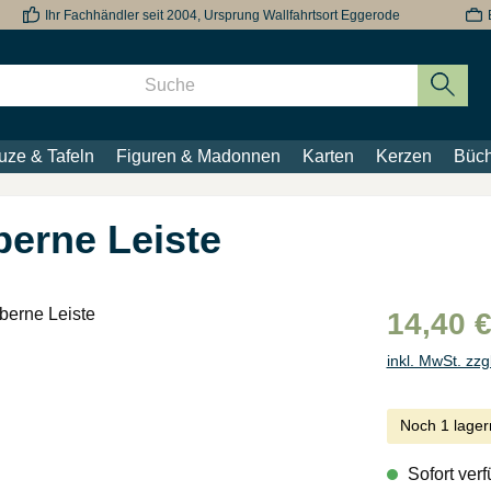
Ihr Fachhändler seit 2004, Ursprung Wallfahrtsort Eggerode
uze & Tafeln
Figuren & Madonnen
Karten
Kerzen
Büch
berne Leiste
14,40 
inkl. MwSt. zzg
Noch 1 lager
Sofort verf