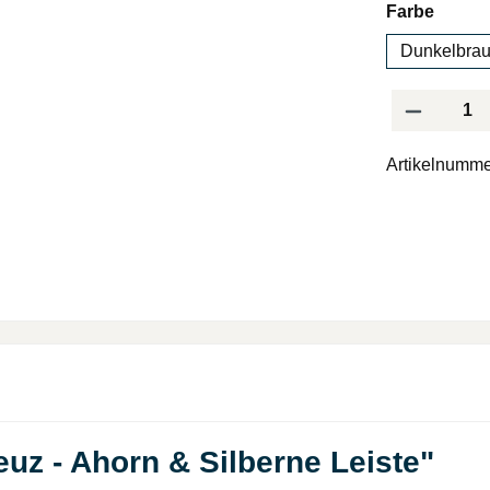
auswä
Farbe
Dunkelbra
Produkt Anzah
Artikelnumme
uz - Ahorn & Silberne Leiste"