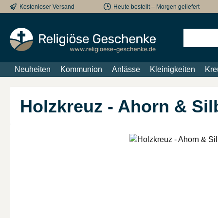
Kostenloser Versand
Heute bestellt – Morgen geliefert
m Hauptinhalt springen
Zur Suche springen
Zur Hauptnavigation springen
Neuheiten
Kommunion
Anlässe
Kleinigkeiten
Kre
Holzkreuz - Ahorn & Sil
Bildergalerie überspringen