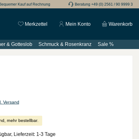
Bequemer Kauf auf Rechnung
Beratung +49 (0) 2561 / 90 9999 3
Du hast 0 Produkte auf dem Merkzettel
Merkzettel
Mein Konto
Warenkorb
er & Gotteslob
Schmuck & Rosenkranz
Sale %
€
l. Versand
nd, mehr bestellbar.
ügbar, Lieferzeit: 1-3 Tage