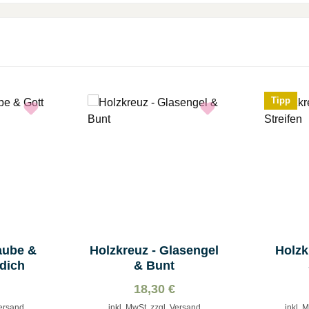
Tipp
aube &
Holzkreuz - Glasengel
Holzk
dich
& Bunt
18,30 €
Versand
inkl. MwSt. zzgl. Versand
inkl. 