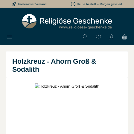
Kostenloser Versand
Heute bestellt – Morgen geliefert
Zum Hauptinhalt springen
Du hast 0 Produkt
Holzkreuz - Ahorn Groß &
Sodalith
Bildergalerie überspringen