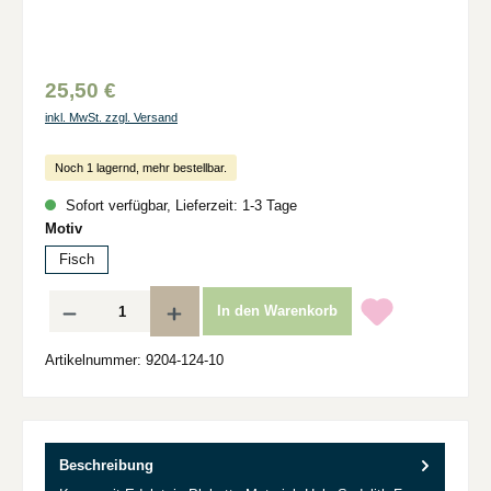
25,50 €
inkl. MwSt. zzgl. Versand
Noch 1 lagernd, mehr bestellbar.
Sofort verfügbar, Lieferzeit: 1-3 Tage
auswählen
Motiv
Fisch
Produkt Anzahl: Gib den gewünschten Wert ein oder benutze die Schaltflächen um d
In den Warenkorb
Artikelnummer:
9204-124-10
Beschreibung