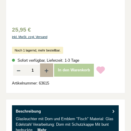
25,95 €
inkl. MwSt. zzgl. Versand
Noch 1 lagernd, mehr bestellbar.
Sofort verfügbar, Lieferzeit: 1-3 Tage
Produkt Anzahl: Gib den gewünschten Wert ein oder benutze die Schaltflächen um d
In den Warenkorb
Artikelnummer:
63615
Beschreibung
Glasleuchter mit Dorn und Emblem "Fisch" Material: Glas
Edelstahl Verarbeitung: Dorn mit Schutzkappe Mit bunt
bedruckte…
Mehr