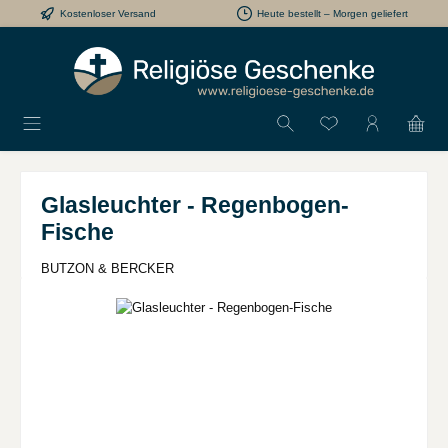
Kostenloser Versand
Heute bestellt – Morgen geliefert
Zum Hauptinhalt springen
Du hast 0 Produkt
Glasleuchter - Regenbogen-
Fische
BUTZON & BERCKER
Bildergalerie überspringen