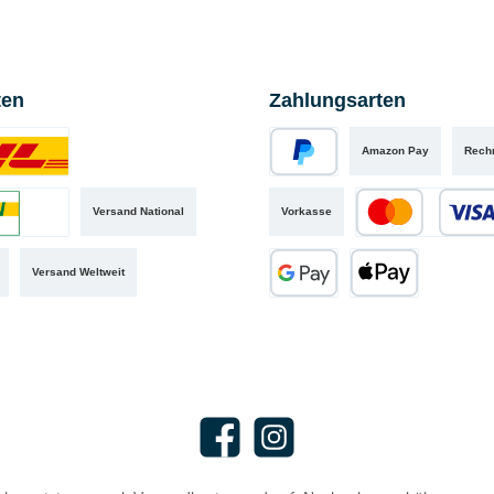
ten
Zahlungsarten
Amazon Pay
Rech
iertes Bild 1
PayPal
Versand National
Vorkasse
iertes Bild 2
Kredit- oder Debit
Versand Weltweit
Google Pay
Apple Pay
Facebook
Instagram