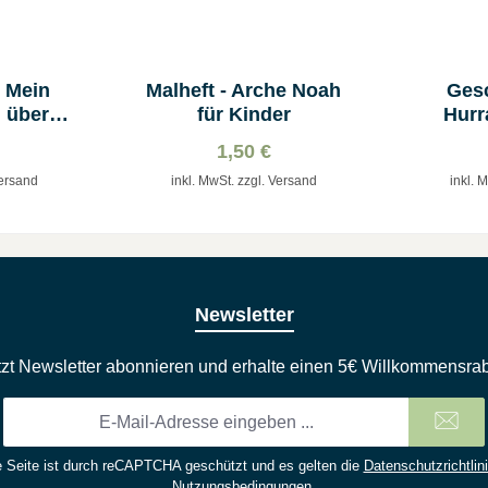
 Mein
Malheft - Arche Noah
Ges
 über
für Kinder
Hurra
S
1,50 €
Versand
inkl. MwSt. zzgl. Versand
inkl. 
Newsletter
tzt Newsletter abonnieren und erhalte einen 5€ Willkommensrab
E-
Mail-
Adresse
 Seite ist durch reCAPTCHA geschützt und es gelten die
Datenschutzrichtlin
*
Nutzungsbedingungen
.