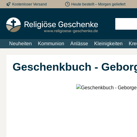
Kostenloser Versand
Heute bestellt – Morgen geliefert
m Hauptinhalt springen
Zur Suche springen
Zur Hauptnavigation springen
Neuheiten
Kommunion
Anlässe
Kleinigkeiten
Kre
Geschenkbuch - Geborg
Bildergalerie überspringen