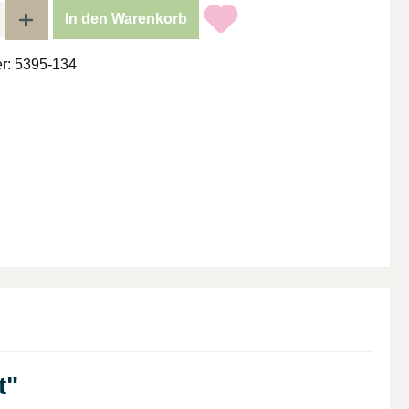
l: Gib den gewünschten Wert ein oder benutze die Schaltflächen um di
In den Warenkorb
r:
5395-134
t"