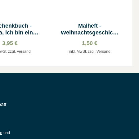
chenkbuch -
Malheft -
, ich bin ein
Weihnachtsgeschicht
chulkind!
e
3,95 €
1,50 €
MwSt. zzgl. Versand
inkl. MwSt. zzgl. Versand
att
ie
und