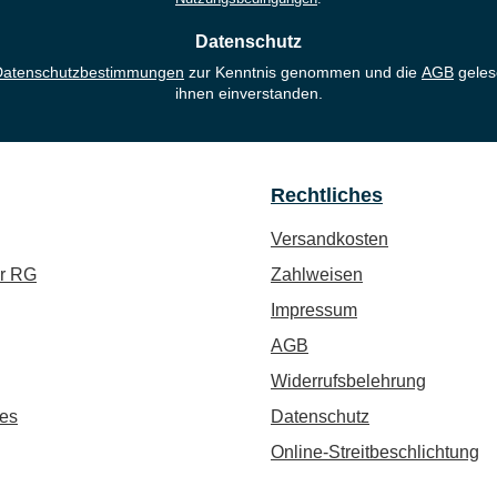
Datenschutz
Datenschutzbestimmungen
zur Kenntnis genommen und die
AGB
geles
ihnen einverstanden.
Rechtliches
Versandkosten
ür RG
Zahlweisen
Impressum
AGB
Widerrufsbelehrung
es
Datenschutz
Online-Streitbeschlichtung