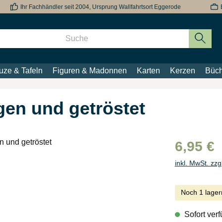
Ihr Fachhändler seit 2004, Ursprung Wallfahrtsort Eggerode
uze & Tafeln
Figuren & Madonnen
Karten
Kerzen
Büch
en und getröstet
6,95 €
inkl. MwSt. zzg
Noch 1 lager
Sofort verf