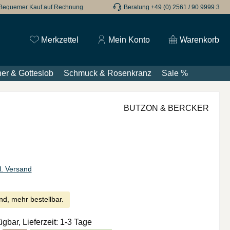
Bequemer Kauf auf Rechnung
Beratung +49 (0) 2561 / 90 9999 3
Du hast 0 Produkte auf dem Merkzettel
Merkzettel
Mein Konto
Warenkorb
er & Gotteslob
Schmuck & Rosenkranz
Sale %
BUTZON & BERCKER
l. Versand
nd, mehr bestellbar.
ügbar, Lieferzeit: 1-3 Tage