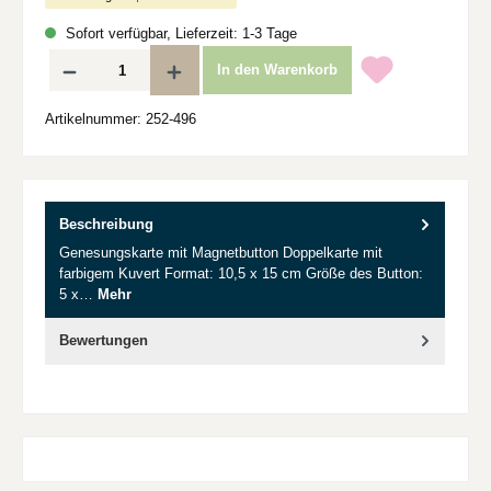
Sofort verfügbar, Lieferzeit: 1-3 Tage
Produkt Anzahl: Gib den gewünschten Wert ein oder benutze die Schaltflächen um d
In den Warenkorb
Artikelnummer:
252-496
Beschreibung
Genesungskarte mit Magnetbutton Doppelkarte mit
farbigem Kuvert Format: 10,5 x 15 cm Größe des Button:
5 x…
Mehr
Bewertungen