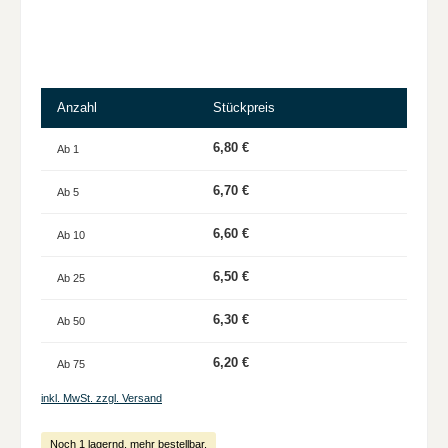
Anzahl
Stückpreis
6,80 €
Ab
1
6,70 €
Ab
5
6,60 €
Ab
10
6,50 €
Ab
25
6,30 €
Ab
50
6,20 €
Ab
75
inkl. MwSt. zzgl. Versand
Noch 1 lagernd, mehr bestellbar.