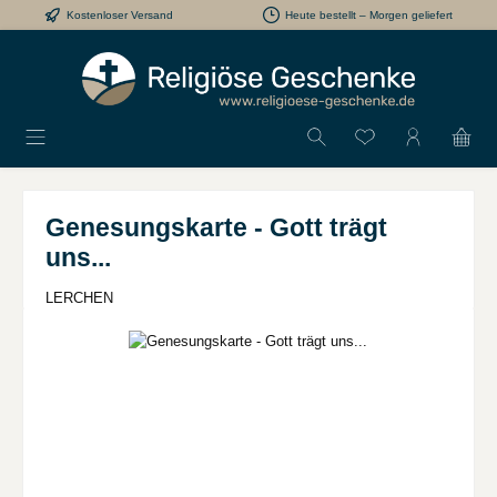
Kostenloser Versand
Heute bestellt – Morgen geliefert
Zum Hauptinhalt springen
Du hast 0 Produkt
Genesungskarte - Gott trägt
uns...
LERCHEN
Bildergalerie überspringen