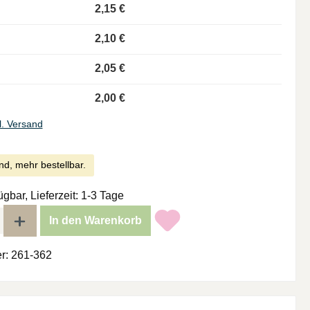
2,15 €
2,10 €
2,05 €
2,00 €
l. Versand
nd, mehr bestellbar.
ügbar, Lieferzeit: 1-3 Tage
l: Gib den gewünschten Wert ein oder benutze die Schaltflächen um di
In den Warenkorb
r:
261-362