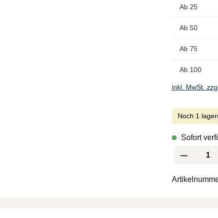
Ab
25
Ab
50
Ab
75
Ab
100
inkl. MwSt. zzg
Noch 1 lager
Sofort verf
Produkt Anzah
Artikelnumme