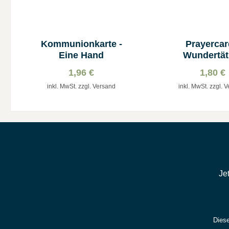
Kommunionkarte -
Prayercar
Eine Hand
Wundertät
Madonna & Me
1,96 €
1,80 €
inkl. MwSt. zzgl. Versand
inkl. MwSt. zzgl. 
Je
Diese