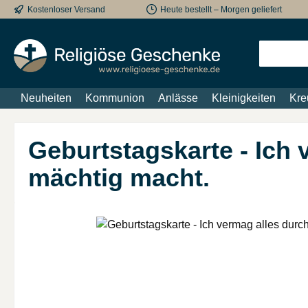
Kostenloser Versand
Heute bestellt – Morgen geliefert
m Hauptinhalt springen
Zur Suche springen
Zur Hauptnavigation springen
Neuheiten
Kommunion
Anlässe
Kleinigkeiten
Kre
Geburtstagskarte - Ich 
mächtig macht.
Bildergalerie überspringen