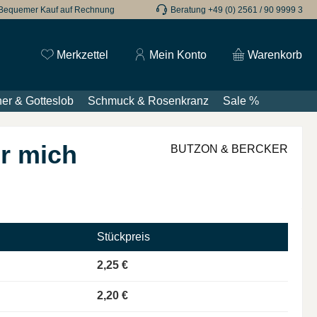
Bequemer Kauf auf Rechnung
Beratung +49 (0) 2561 / 90 9999 3
Du hast 0 Produkte auf dem Merkzettel
Merkzettel
Mein Konto
Warenkorb
er & Gotteslob
Schmuck & Rosenkranz
Sale %
er mich
BUTZON & BERCKER
Stückpreis
2,25 €
2,20 €