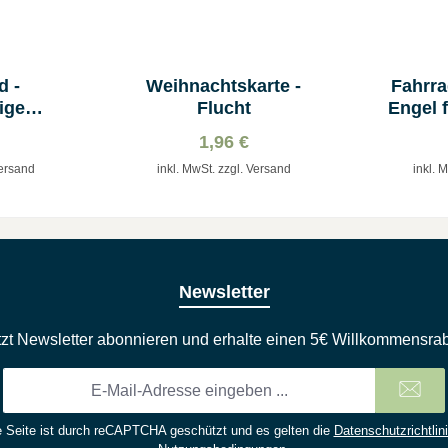
d -
Weihnachtskarte -
Fahrra
ige
Flucht
Engel 
daille
1,96 €
Versand
inkl. MwSt. zzgl. Versand
inkl. 
Newsletter
tzt Newsletter abonnieren und erhalte einen 5€ Willkommensrab
E-
Mail-
Adresse
 Seite ist durch reCAPTCHA geschützt und es gelten die
Datenschutzrichtlin
*