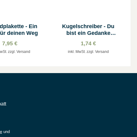
dplakette - Ein
Kugelschreiber - Du
für deinen Weg
bist ein Gedanke
Gottes
7,95 €
1,74 €
MwSt. zzgl. Versand
inkl. MwSt. zzgl. Versand
att
ie
und