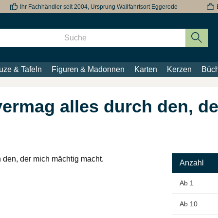
Ihr Fachhändler seit 2004, Ursprung Wallfahrtsort Eggerode
uze & Tafeln
Figuren & Madonnen
Karten
Kerzen
Büch
vermag alles durch den, d
Anzahl
Ab
1
Ab
10