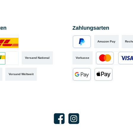
ten
Zahlungsarten
Amazon Pay
Rech
iertes Bild 1
PayPal
Versand National
Vorkasse
iertes Bild 2
Kredit- oder Debit
Versand Weltweit
Google Pay
Apple Pay
Facebook
Instagram