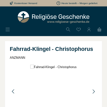
Kostenloser Versand
Heute bestellt – Morgen geliefert
Zum Hauptinhalt springen
Du hast 0 Produkt
Fahrrad-Klingel - Christophorus
ANZMANN
Bildergalerie überspringen